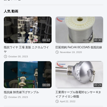
人気 動画
00:12
00:30
抵抗ワイヤ 工場 直販 ニクロムワイ
圧延焼鈍 FeCrAl 0Cr23Al5 低抵抗線
ヤ
November 19, 2020
October 30, 2023
00:09
00:24
抵抗線 卸売値下げサンプル
工業用ケーブル熱電対センサー Kタ
イプ ナイロン樹脂
October 25, 2023
April 22, 2022