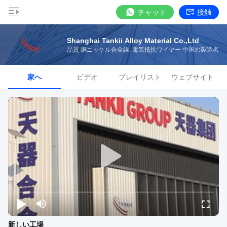
チャット
接触
Shanghai Tankii Alloy Material Co.,Ltd
品質 銅ニッケル合金線, 電気抵抗ワイヤー 中国の製造者
家へ
ビデオ
プレイリスト
ウェブサイト
新しい工場