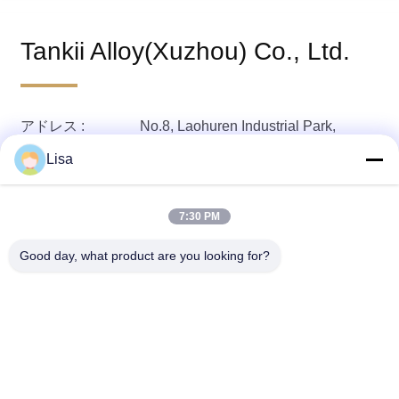
Tankii Alloy(Xuzhou) Co., Ltd.
アドレス :
No.8, Laohuren Industrial Park,
Xuzhou Economic Development
Lisa
Zone, Xuzhou,Jiangsu, 221131 China
7:30 PM
Good day, what product are you looking for?
Shanghai Tankii Alloy Material Co.,Ltd
east@tankii.com
86-21-56110178
1900 ムダンジアン道路,バオ