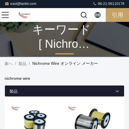
east@tankii.com
86-21-56110178
引用
キーワード
[ Nichrome
Wire ] マッ
/
/
Nichrome Wire オンライン メーカー
家へ
製品
チ 160 製品
nichrome wire
製品