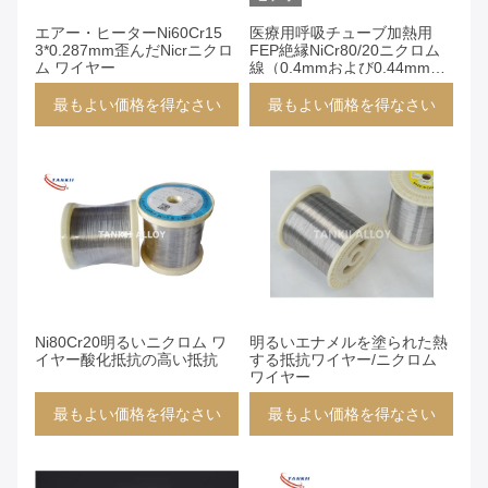
エアー・ヒーターNi60Cr15
医療用呼吸チューブ加熱用
3*0.287mm歪んだNicrニクロ
FEP絶縁NiCr80/20ニクロム
ム ワイヤー
線（0.4mmおよび0.44mmサ
イズ）
最もよい価格を得なさい
最もよい価格を得なさい
Ni80Cr20明るいニクロム ワ
明るいエナメルを塗られた熱
イヤー酸化抵抗の高い抵抗
する抵抗ワイヤー/ニクロム
ワイヤー
最もよい価格を得なさい
最もよい価格を得なさい