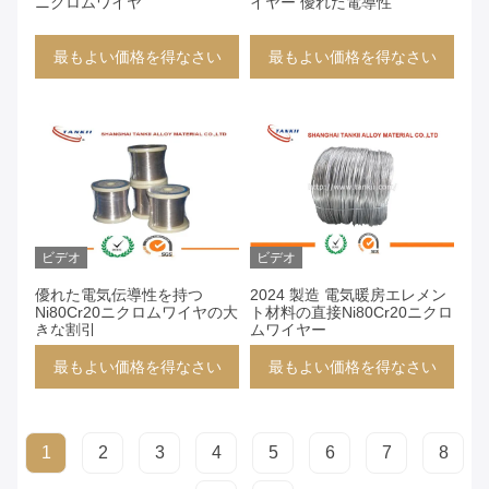
ニクロムワイヤ
イヤー 優れた電導性
最もよい価格を得なさい
最もよい価格を得なさい
ビデオ
ビデオ
優れた電気伝導性を持つ
2024 製造 電気暖房エレメン
Ni80Cr20ニクロムワイヤの大
ト材料の直接Ni80Cr20ニクロ
きな割引
ムワイヤー
最もよい価格を得なさい
最もよい価格を得なさい
1
2
3
4
5
6
7
8