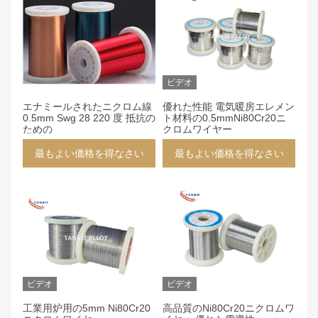
ビデオ
エナミールされたニクロム線
優れた性能 電気暖房エレメン
0.5mm Swg 28 220 度 抵抗の
ト材料の0.5mmNi80Cr20ニ
ための
クロムワイヤー
最もよい価格を得なさい
最もよい価格を得なさい
ビデオ
ビデオ
工業用炉用の5mm Ni80Cr20
高品質のNi80Cr20ニクロムワ