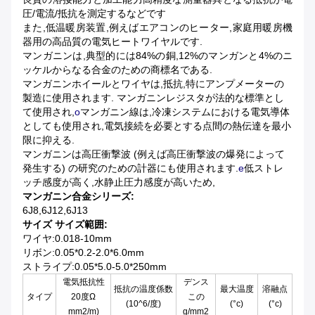
圧/電流/抵抗を測定するなどです
また,低温暖房装置,例えばエアコンのヒーター,家庭用暖房機
器用の高品質の電気ヒートワイヤルです.
マンガニンは,典型的には84%の銅,12%のマンガンと4%のニ
ッケルからなる合金のための商標名である.
マンガニンホイールとワイヤは,抵抗,特にアンプメーターの
製造に使用されます.
マンガニンレジスタが法的な標準とし
て使用され,
o
マンガニン線は,冷凍システムにおける電気導体
としても使用され,電気接続を必要とする点間の熱伝達を最小
限に抑える.
マンガニンは高圧衝撃波 (例えば高圧衝撃波の爆発によって
発生する) の研究のための計器にも使用されます.
e
低ストレ
ッチ感度が高く,水静止圧力感度が高いため,
マンガニン合金シリーズ:
6J8,6J12,6J13
サイズ サイズ範囲:
ワイヤ:0.018-10mm
リボン:0.05*0.2-2.0*6.0mm
ストライプ:0.05*5.0-5.0*250mm
電気抵抗性
デンス
抵抗の温度係数
最大温度
溶融点
タイプ
20度Ω
この
(10^6/度)
(°c)
(°c)
mm2/m)
g/mm2