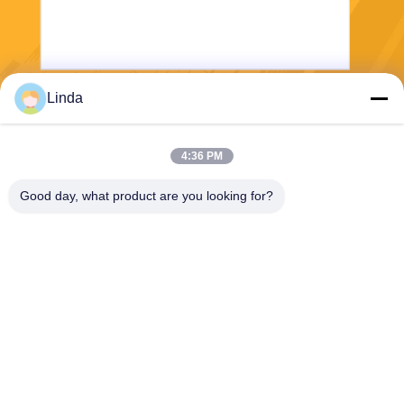
Linda
送りなさい
4:36 PM
Good day, what product are you looking for?
Shanghai Tankii Alloy Material Co.,Ltd
east@tankii.com
86-21-56110178
1900 ムダンジアン道路,バオ
シャン地区, 201999,上海,中
国