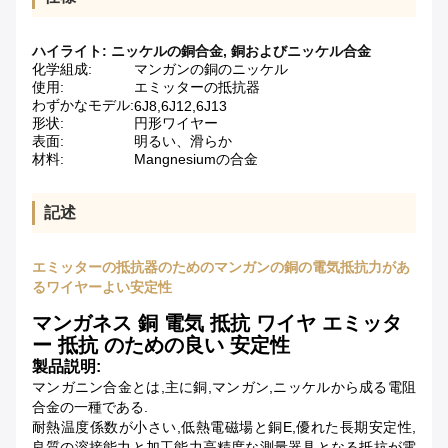
ハイライト:
ニッケルの銅合金
,
銅およびニッケル合金
化学組成:
マンガンの銅のニッケル
使用:
エミッターの抵抗器
わずかなモデル:
6J8,6J12,6J13
形状:
円形ワイヤー
表面:
明るい、滑らか
材料:
Mangnesiumの合金
記述
エミッターの抵抗器のためのマンガンの銅の電気抵抗力があ
るワイヤーよい安定性
マンガネス 銅 電気 抵抗 ワイヤ エミッタ
ー 抵抗 のための良い 安定性
製品説明:
マンガニン合金とは,主に銅,マンガン,ニッケルから成る電阻
合金の一種である.
耐熱温度係数が小さい,低熱電磁場と銅E,優れた長期安定性,
良質の溶接能力と加工能力高精度な測量器具となる抵抗が電