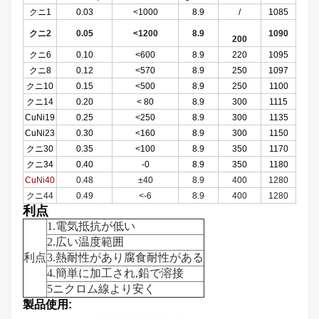
クニ1
0.03
<1000
8.9
/
1085
クニ2
0.05
<1200
8.9
1090
200
クニ6
0.10
<600
8.9
220
1095
クニ8
0.12
<570
8.9
250
1097
クニ10
0.15
<500
8.9
250
1100
クニ14
0.20
< 80
8.9
300
1115
CuNi19
0.25
<250
8.9
300
1135
CuNi23
0.30
<160
8.9
300
1150
クニ30
0.35
<100
8.9
350
1170
クニ34
0.40
-0
8.9
350
1180
CuNi40
0.48
±40
8.9
400
1280
クニ44
0.49
<-6
8.9
400
1280
利点
1.
電気抵抗が低い
2.
広い温度範囲
利点
3.
熱耐性があり腐食耐性がある
4.
簡単に加工され,鉛で溶接
5ニクロム線より安く
製品使用: