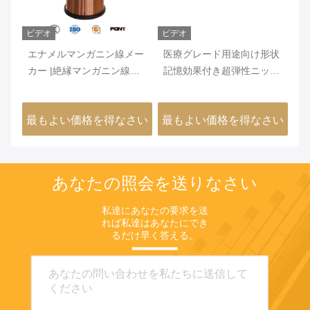
ビデオ
ビデオ
ビ
性
エナメルマンガニン線メー
医療グレード用途向け形状
暖
ル
カー |絶縁マンガニン線
記憶効果付き超弾性ニッケ
銅
6J12 6J8 6J11 6J13
ルチタン合金線
さい
最もよい価格を得なさい
最もよい価格を得なさい
最
あなたの照会を送りなさい
私達にあなたの要求を送
れば私達はあなたにでき
るだけ早く答える。