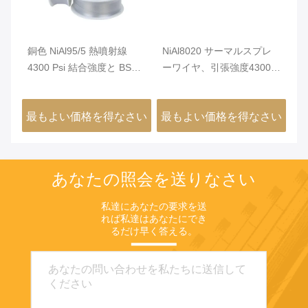
備え
銅色 NiAl95/5 熱噴射線
NiAl8020 サーマルスプレ
引
コ
4300 Psi 結合強度と BS
ーワイヤ、引張強度4300
度
表
EN14640 規格
psi、堆積効率70%、滑らか
仕
イ
な表面仕上げ
ヤ
さい
最もよい価格を得なさい
最もよい価格を得なさい
最
あなたの照会を送りなさい
私達にあなたの要求を送
れば私達はあなたにでき
るだけ早く答える。