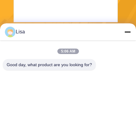
Lisa
送りなさい
5:06 AM
Good day, what product are you looking for?
Shanghai Tankii Alloy Material Co.,Ltd
east@tankii.com
86-21-56110178
1900 ムダンジアン道路,バオ
シャン地区, 201999,上海,中
国