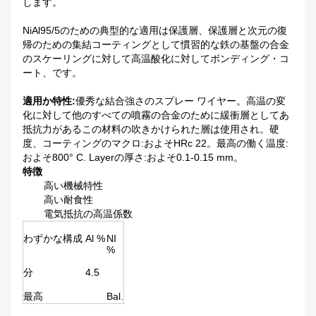
します。
NiAl95/5のための典型的な適用は保護層、保護層と次元の復
帰のための集結コーティングとして慣習的な鉄の基盤の合金
のスケーリングに対して高温酸化に対してボンディング・コ
ート、です。
適用か特性:
優秀な結合強さのスプレー ワイヤー。高温の変
化に対して他のすべての噴霧の合金のために緩衝層としてあ
抵抗力があるこの材料の吹きかけられた層は使用され。硬
度、コーティングのマクロ:およそHRc 22。最高の働く温度:
およそ800° C. Layerの厚さ:およそ0.1-0.15 mm。
特徴
高い機械特性
高い耐食性
電気抵抗の高温係数
わずかな構成
Al %
NI
%
分
4.5
最高
Bal.