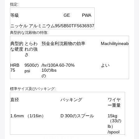
指定:
等級
GE
PWA
ニッケル アルミニウム95/5
B50TF56
36937
典型的な沈殿物の特徴:
典型的
とらわ
預金金利
沈殿物の効率
Machilityineab
な硬度
れの強
さ
HRB
9500の
/hr/100A
60-70%
よい
75
10のlbs
psi
の
標準サイズ及びパッキング:
直径
パッキング
ワイヤ
ー重量
1.6mm （1/16in）
D 300のスプール
15kg
（33の
lb）
/spool