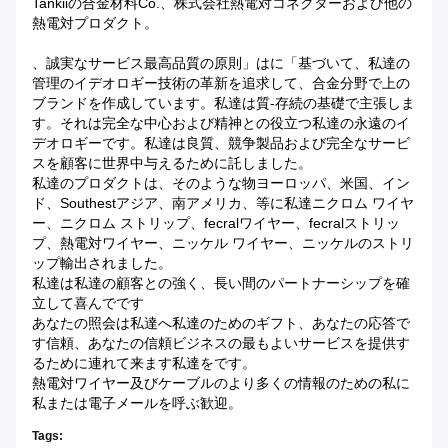
Tankiiの合金材料Co.、株式会社熱電対コネクターおよび他の
熱電対プロダクト。
、誠実なサービス最高品質の原則」はに「基づいて、私達の
管理のイデオロギー技術の革新を追求して、合金分野で上の
ブランドを作成しています。私達は質-存続の基礎で主張しま
す。それは完全な中心および精神との役立つ私達の永遠のイ
デオロギーです。私達は良質、競争製品および完全なサービ
スを顧客に世界中与えるために託しました。
私達のプロダクトは、そのような物ヨーロッパ、米国、イン
ド、Southestアジア、南アメリカ、等に私達ニクロム ワイヤ
ー、ニクロム ストリップ、fecralワイヤー、fecralストリッ
プ、熱電対ワイヤー、ニッケル ワイヤー、ニッケルのストリ
ップ輸出されました。
私達は私達の顧客との強く、長い間のパートナーシップを確
立して喜んでです
あなたの照会は私達へ私達のためのギフト、あなたの応答で
す信頼、あなたの信頼ビジネスの最もよいサービスを提供す
るために連れて来ます私達をです。
熱電対ワイヤー及びケーブルのより多くの情報のための私に
私または電子メールを呼ぶ歓迎。
Tags: