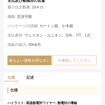
支払及び船積みの言葉
最小注文数量:
10キロ
価格:
交渉可能
パッケージの詳細:
カートン箱、か木箱
支払条件:
ウェスタン・ユニオン、D/A、T/T、L/C
供給の能力:
20mt/月
最もよい価格を得なさい
今連絡してください
仕様
記述
仕様
ハイライト:
高温熱電対ワイヤー
,
熱電対の導線