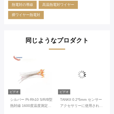
熱電対の導線
高温熱電対ワイヤー
裸ワイヤー熱電対
同じようなプロダクト
ビデオ
ビデオ
ビ
の
シルバー Pt-Rh10 S/R/B型
TANKII 0.2*5mm センサー
T
対
熱対線 1600度温度測定の
アクセサリーに使用される
た
ための赤丸線
K型熱対リボンワイヤー
(