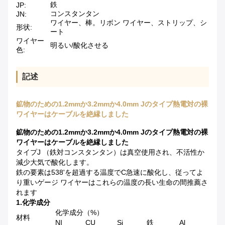
鉄
JP:
コンスタンタン
JN:
ワイヤー、棒。リボン ワイヤー、ストリップ、シ
形状:
ート
ワイヤー
明るい/酸化させる
色:
記述
鉱物のための1.2mmか3.2mmか4.0mm Jのタイプ熱電対の裸
ワイヤーはケーブルを絶縁しました
鉱物のための1.2mmか3.2mmか4.0mm Jのタイプ熱電対の裸
ワイヤーはケーブルを絶縁しました
タイプJ （鉄対コンスタンタン）は真空使用され、不活性か
減少大気で酸化します。
鉄の要素は538'を超過する温度でC急速に酸化し、従ってよ
り重いゲージ ワイヤーはこれらの温度の長い生命の間推薦さ
れます
1.化学成分
化学成分（%）
材料
NI
CU
Si
鉄
Al