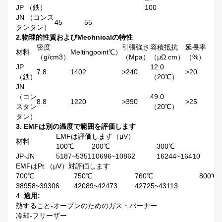
JP （鉄）
100
JN （コンス
45
55
タンタン）
2.物理的性質およびMechnicalの特性
密度
引張強さ
容積抵抗
延長率
材料
Meltingpoint℃）
（g/cm3）
（Mpa）
（μΩ.cm）
（%）
JP
12.0
7.8
1402
>240
>20
（鉄）
（20℃）
JN
（コン
49.0
8.8
1220
>390
>25
スタン
（20℃）
タン）
3. EMFは別の温度で範囲を評価します
EMFは評価します（μV）
材料
100℃
200℃
300℃
JP-JN
5187~5351
10696~10862
16244~16410
EMFはPt （μV）対評価します
700℃
750℃
760℃
800℃
38958~39306
42089~42473
42725~43113
4.
適用:
熱すること-オーブンのためのガス・バーナー
冷却-フリーザー