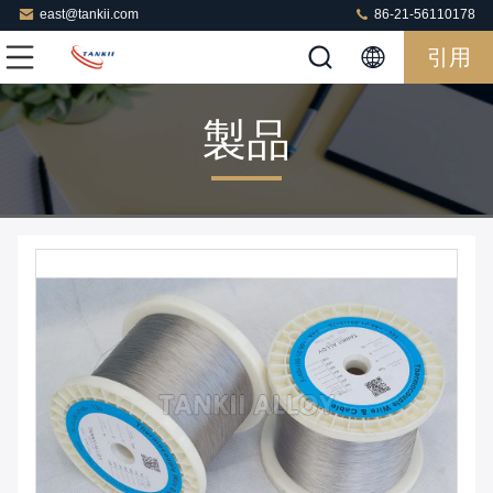
east@tankii.com
86-21-56110178
引用
製品