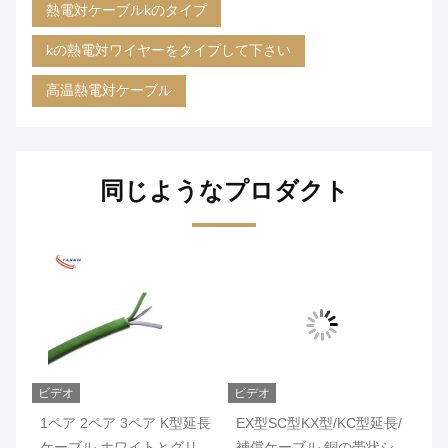
熱電対ケーブルkのタイプ
kの熱電対ワイヤーをタイプして下さい
高温熱電対ケーブル
同じようなプロダクト
ビデオ
ビデオ
ビ
タイ
1ペア 2ペア 3ペア K型延長
EX型SC型KX型/KC型延長/
2
と赤
ケーブル ホワイトとグリー
補償ケーブル 銅の帯状シー
護