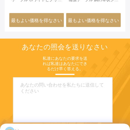
ン IEC標準クラス1 熱発電
ルド付き
タ
所に使用
さい
最もよい価格を得なさい
最もよい価格を得なさい
最
あなたの照会を送りなさい
私達にあなたの要求を送
れば私達はあなたにでき
るだけ早く答える。