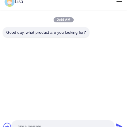
Lisa
送りなさい
2:44 AM
Good day, what product are you looking for?
Shanghai Tankii Alloy Material Co.,Ltd
east@tankii.com
86-21-56110178
1900 ムダンジアン道路,バオ
シャン地区, 201999,上海,中
国
中国の良質 銅ニッケル合金線 製造者。版権の© 2026 Shanghai Tankii Alloy
Material Co.,Ltd . 複製権所有。