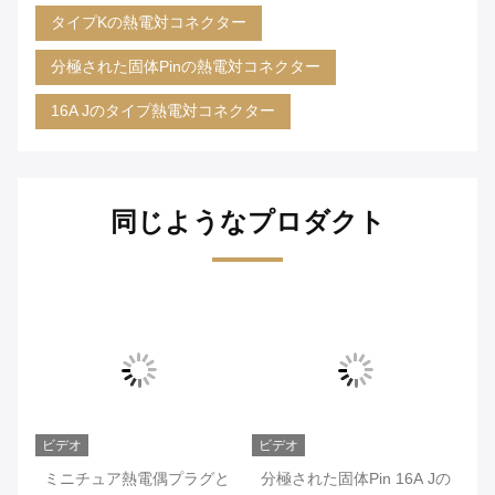
タイプKの熱電対コネクター
分極された固体Pinの熱電対コネクター
16A Jのタイプ熱電対コネクター
同じようなプロダクト
ビデオ
ビデオ
ビ
る
ミニチュア熱電偶プラグと
分極された固体Pin 16A Jの
ナ