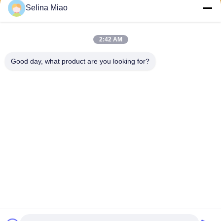
Selina Miao
送りなさい
2:42 AM
Good day, what product are you looking for?
Shanghai Tankii Alloy Material Co.,Ltd
east@tankii.com
86-21-56110178
1900 ムダンジアン道路,バオ
シャン地区, 201999,上海,中
国
中国の良質 銅ニッケル合金線 製造者。版権の© 2026 Shanghai Tankii Alloy
Material Co.,Ltd . 複製権所有。