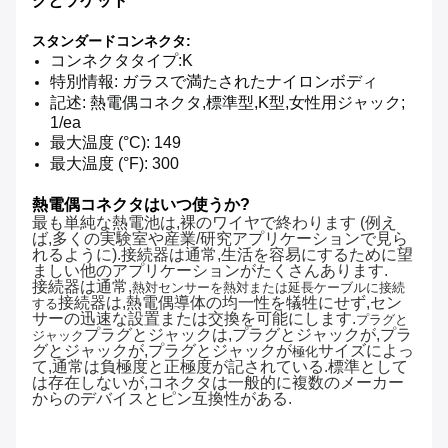
グとソケット
スタンダードコンネクタ:
コンネクタタイプ:K
特別情報: ガラスで満たされたナイロンボディ
記述: 熱電偶コネクタ,標準型,K型,女性用ジャック;
1/ea
最大温度 (°C): 149
最大温度 (°F): 300
熱電偶コネクタはいつ使うか?
最も単純な熱電池は,裸のワイヤで終わります (例え
ば,多くの実験室や産業/研究アプリケーションで見ら
れるように).接続器は通常,生活を容易にするために望
ましい他のアプリケーションがたくさんあります.
接続器は通常,
熱対センサーを熱対または延長ケーブルに接続
接続器は,熱電偶導体の均一性を犠牲にせず,セン
する
サーの迅速な設置または交換を可能にします.
プラグと
プラグとジャックは,プラグとジャックが,プラ
ジャック
グとジャックが,プラグとジャックが
サイズによっ
極化
て,通常は負極度と正極度が記されている.標準として
は存在しないが,コネクタは一般的に複数のメーカー
からのデバイスとピン互換性がある.