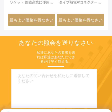
T
ソケット 医療産業に使用さ
タイプ熱電対コネクター
熱
れる平ピン型T型
ANSI
ー
さい
最もよい価格を得なさい
最もよい価格を得なさい
最
あなたの照会を送りなさい
私達にあなたの要求を送
れば私達はあなたにでき
るだけ早く答える。