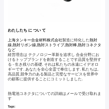
わたしたち に つい て
上海タンキー合金材料株式会社
製造に特化した
熱対
線,熱対リボン線,熱対ストライプ,熱対棒,熱対コネクタ
など
経営理念は テクノロジー革新を追求し 合金分野にお
けるトップブランドを創造することです品質を堅持す
る - 生き残りの基礎. それは私たちの永遠にイデオロ
ギーです. あなたを全心全霊で奉仕します. 私たちは,
高品質,競争力のある製品と完璧なサービスを世界中
の顧客に提供することにコミットしました.
熱電池コネクタについての詳細はメールで受け取れま
す
Tags: