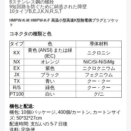
8ステンレス鋼の螺栓
9短回路を防ぐために鋳造された障壁
10タイプB,E,J,K,N,R,S,T
HMPW-K-M HMPW-K-F 高温小型高速K型熱電偶プラグとソケッ
ト
コネクタの種類と色
タイプ
色
導体材料
黄色 (ANSI) または緑
KX
ニクロニシ
(IEC)
NX
オレンジ
NiCrSi-NiSiMg
EX
紫色
ニクロクニウム
JX
ブラック
フェクニウム
TX
青い
クー・クー
R/S
緑色
クー・クー
PT100
白い
ク/ニ
梱包と配送:
梱包: 10個/パッケージ, 400個/カートン, カートンサイ
ズ: 50*32*27cm
配達時間: 支払いの 5-7 日後
送料: 宅急便