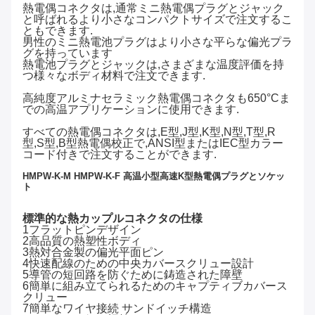
熱電偶コネクタは,通常ミニ熱電偶プラグとジャック
と呼ばれるより小さなコンパクトサイズで注文するこ
ともできます.
男性のミニ熱電池プラグはより小さな平らな偏光プラ
グを持っています
熱電池プラグとジャックは,さまざまな温度評価を持
つ様々なボディ材料で注文できます.
高純度アルミナセラミック熱電偶コネクタも650°Cま
での高温アプリケーションに使用できます.
すべての熱電偶コネクタは,E型,J型,K型,N型,T型,R
型,S型,B型熱電偶校正で,ANSI型またはIEC型カラー
コード付きで注文することができます.
HMPW-K-M HMPW-K-F 高温小型高速K型熱電偶プラグとソケッ
ト
標準的な熱カップルコネクタの仕様
1フラットピンデザイン
2高品質の熱塑性ボディ
3熱対合金製の偏光平面ピン
4快速配線のための中央カバースクリュー設計
5導管の短回路を防ぐために鋳造された障壁
6簡単に組み立てられるためのキャプティブカバース
クリュー
7簡単なワイヤ接続 サンドイッチ構造