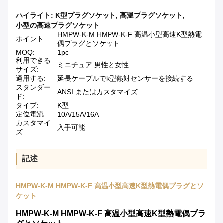
ハイライト:
K型プラグソケット
,
高温プラグソケット
,
小型の高速プラグソケット
HMPW-K-M HMPW-K-F 高温小型高速K型熱電
ポイント:
偶プラグとソケット
MOQ:
1pc
利用できる
ミニチュア 男性と女性
サイズ:
適用する:
延長ケーブルでk型熱対センサーを接続する
スタンダー
ANSI またはカスタマイズ
ド:
タイプ:
K型
定位電流:
10A/15A/16A
カスタマイ
入手可能
ズ:
記述
HMPW-K-M HMPW-K-F 高温小型高速K型熱電偶プラグとソ
ケット
HMPW-K-M HMPW-K-F 高温小型高速K型熱電偶プラ