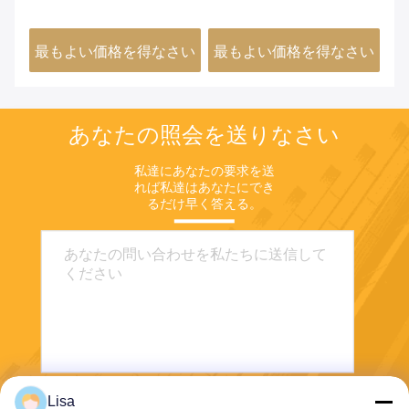
かれたローリング・ハステ
601 718 シームレスニッケ
ケ
ロイ C22 C276 X インコロ
ル合金鋼管 モネル 400
さい
最もよい価格を得なさい
最もよい価格を得なさい
最
イ 800 825 インコネル 600
K500チューブ
625 718 X750 モネル 400
K500 縫合のないニッケル
合金管
あなたの照会を送りなさい
私達にあなたの要求を送
れば私達はあなたにでき
るだけ早く答える。
Lisa