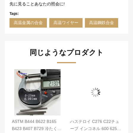
先に見ることあなたの照会に!
Tags:
高温金属の合金
高温ワイヤー
高温鋼鉄合金
同じようなプロダクト
 大
ASTM B444 B622 B165
ハステロイ C276 C22チュ
タイ
B423 B407 B729 冷たく引
ーブ インコネル 600 625
ク