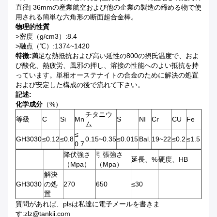
直径| 36mmの産業航空および他の企業の製造の締める物で使
用される簡単な六角形の断面超合金棒。
物理的性質
>密度（g/cm3）:8.4
>融点（℃）:1374~1420
特徴:
満足な熱抵抗および高い延性の800の摂氏温度で、およ
び酸化、熱疲労、風邪の押し、溶接の性能へのよい抵抗を持
っています。単相オーステナイトの合金のために解決の処置
および安定した構成の後で流れて下さい。
記述:
化学成分
（%）
チタニウ
等級
C
Si
Mn
S
NI
Cr
CU
Fe
ム
≤
GH3030
≤0.12
≤0.8
0.15~0.35
≤0.015
Bal.
19~22
≤0.2
≤1.5
0.7
降伏強さ
引張強さ
延長、%
硬度、HB
（Mpa）
（Mpa）
解決
GH3030
の処
270
650
≤30
置
質問があれば、plsは私達に電子メールを書きま
す:zlz@tankii.com