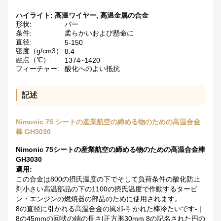
ハイライト:
高温ワイヤー
,
高温金属の合金
形状:
バー
条件:
柔らかいおよび懸命に
直径:
5-150
密度（g/cm3）:
8.4
融点（℃）:
1374~1420
フィーチャー:
酸化へのよい抵抗
記述
Nimonic 75 シートの産業航空の締める物のための高温合金
棒 GH3030
Nimonic 75シートの産業航空の締める物のための高温合金棒
GH3030
適用:
この合金は800の摂氏温度の下でそして負荷条件の酸化防止
剤小さい高温部品の下の1100の摂氏温度で作動するタービ
ン・エンジンの燃焼器の部品のために使用されます。
8の直径に引かれる高温合金の風邪-引かれた棒冷たいです- |
8の45mmの回状の端の長さ|正方形30mm 8の記名された円の