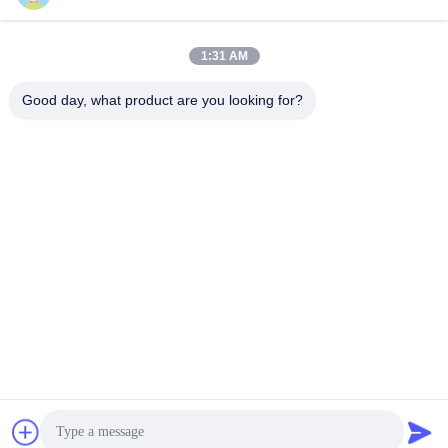
送りなさい
1:31 AM
Good day, what product are you looking for?
Shanghai Tankii Alloy Material Co.,Ltd
east@tankii.com
86-21-56110178
1900 ムダンジアン道路,バオ
シャン地区, 201999,上海,中
国
中国の良質 銅ニッケル合金線 製造者。版権の© 2026 Shanghai Tankii Alloy
Material Co.,Ltd . 複製権所有。