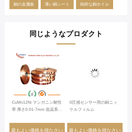
銅の金属板
薄い銅シート
純粋な銅ホイル
同じようなプロダクト
47
CuMn12Ni マンガニン耐性
0圧感センサー用の銅ニッ
C
計
帯 厚さ0.01-7mm 低温系数
ケルフィルム
線
性
を持つアルロウフィルム
さい
最もよい価格を得なさい
最もよい価格を得なさい
最