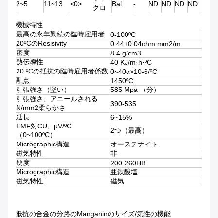
2~5
11~13
<0>
Bal
-
ND
ND
ND
ND
クロ
機械特性
最高の永年勤続の臨時雇用者
0-100ºC
20ºCのResisivity
0.44±0.04ohm mm2/m
密度
8.4 g/cm3
熱伝導性
40 KJ/m·h·ºC
20 ºCの抵抗の臨時雇用者係数
0~40α×10-6/ºC
融点
1450ºC
引張強さ（堅い）
585 Mpa （分）
引張強さ、アニールされる
390-535
N/mm2柔らかさ
延長
6~15%
EMF対CU、μV/ºC
2つ（最高）
（0~100ºC）
Micrographic構造
オーステナイト
磁気特性
非
硬度
200-260HB
Micrographic構造
亜鉄酸塩
磁気特性
磁気
抵抗の合金の分路のManganinのサイズ/気性の機能