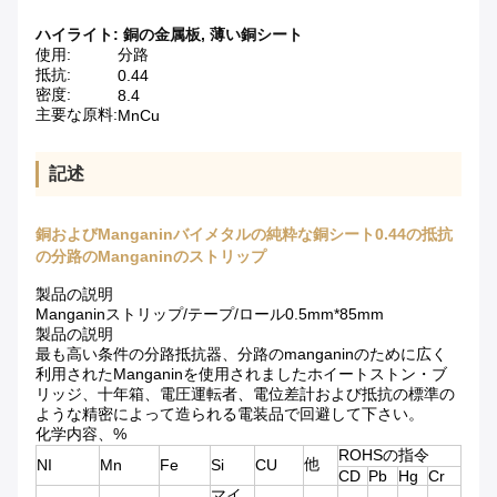
ハイライト:
銅の金属板
,
薄い銅シート
使用:
分路
抵抗:
0.44
密度:
8.4
主要な原料:
MnCu
記述
銅およびManganinバイメタルの純粋な銅シート0.44の抵抗
の分路のManganinのストリップ
製品の説明
Manganinストリップ/テープ/ロール0.5mm*85mm
製品の説明
最も高い条件の分路抵抗器、分路のmanganinのために広く
利用されたManganinを使用されましたホイートストン・ブ
リッジ、十年箱、電圧運転者、電位差計および抵抗の標準の
ような精密によって造られる電装品で回避して下さい。
化学内容、%
ROHSの指令
他
NI
Mn
Fe
Si
CU
CD
Pb
Hg
Cr
マイ