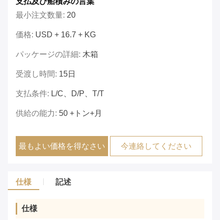
支払及び船積みの言葉
最小注文数量:
20
価格:
USD + 16.7 + KG
パッケージの詳細:
木箱
受渡し時間:
15日
支払条件:
L/C、D/P、T/T
供給の能力:
50 +トン+月
最もよい価格を得なさい
今連絡してください
仕様
記述
仕様