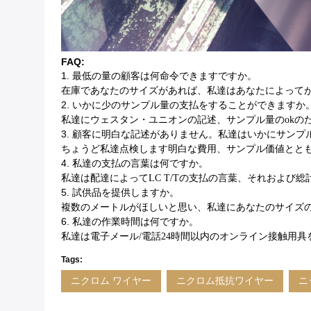
FAQ:
1.
最低の量の顧客は何命令できますですか。
在庫であなたのサイズがあれば、私達はあなたによって
2.
いかに少のサンプル量の支払をすることができますか
私達にウェスタン・ユニオンの記述、サンプル量のokの
3.
顧客に明白な記述がありません。私達はいかにサンプ
ちょうど私達点検します明白な費用、サンプル価値とと
4.
私達の支払の言葉は何ですか。
私達は配達によってLC T/Tの支払の言葉、それおよ
5.
試供品を提供しますか。
複数のメートルがほしいと思い、私達にあなたのサイズ
6.
私達の作業時間は何ですか。
私達は電子メール/電話24時間以内のオンライン接触用
Tags:
ニクロム ワイヤー
ニクロム抵抗ワイヤー
ニ