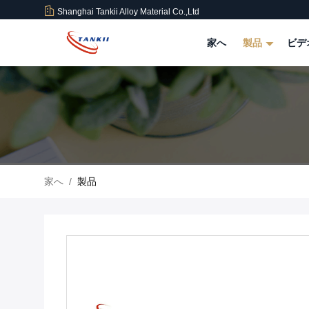
Shanghai Tankii Alloy Material Co.,Ltd
家へ
製品
ビデ
家へ
/
製品