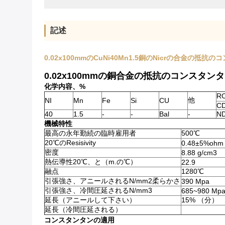
記述
0.02x100mmのCuNi40Mn1.5銅のNicrの合金の抵抗
0.02x100mmの銅合金の抵抗のコンスタン
化学内容、%
R
他
NI
Mn
Fe
Si
CU
C
40
1.5
-
-
Bal
-
N
機械特性
最高の永年勤続の臨時雇用者
500℃
20℃のResisivity
0.48±5%ohm
密度
8.88 g/cm3
熱伝導性20℃、と（m.の℃）
22.9
融点
1280℃
引張強さ、アニールされるN/mm2柔らかさ
390 Mpa
引張強さ、冷間圧延されるN/mm3
685~980 Mp
延長（アニールして下さい）
15% （分）
延長（冷間圧延される）
コンスタンタンの適用