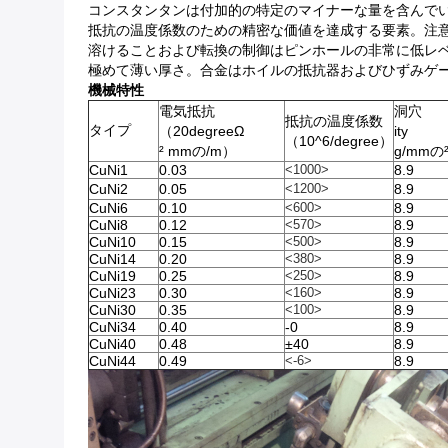
コンスタンタンは付加的の特定のマイナーな量を含んで
抵抗の温度係数のための精密な価値を達成する要素。注
溶けることおよび転換の制御はピンホールの非常に低レ
極めて薄い厚さ。合金はホイルの抵抗器およびひずみゲ
機械特性
電気抵抗
洞穴
抵抗の温度係数
タイプ
（20degreeΩ
ity
（10^6/degree）
² mmの/m）
g/mmの
CuNi1
0.03
<1000>
8.9
CuNi2
0.05
<1200>
8.9
CuNi6
0.10
<600>
8.9
CuNi8
0.12
<570>
8.9
CuNi10
0.15
<500>
8.9
CuNi14
0.20
<380>
8.9
CuNi19
0.25
<250>
8.9
CuNi23
0.30
<160>
8.9
CuNi30
0.35
<100>
8.9
CuNi34
0.40
-0
8.9
CuNi40
0.48
±40
8.9
CuNi44
0.49
<-6>
8.9