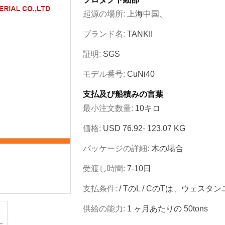
起源の場所:
上海中国、
ブランド名:
TANKII
証明:
SGS
モデル番号:
CuNi40
支払及び船積みの言葉
最小注文数量:
10キロ
価格:
USD 76.92- 123.07 KG
パッケージの詳細:
木の場合
受渡し時間:
7-10日
支払条件:
/ TのL / CのTは、ウェスタ
供給の能力:
1 ヶ月あたりの 50tons