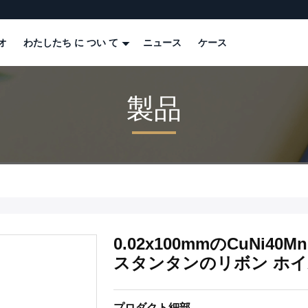
オ
わたしたち に つい て
ニュース
ケース
製品
0.02x100mmのCuNi4
スタンタンのリボン ホイル
プロダクト細部