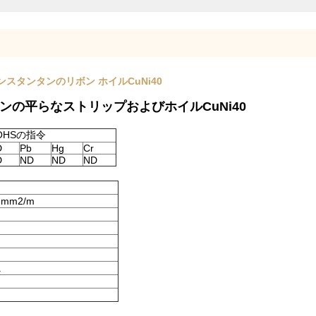
のコンスタンタンのリボン ホイルCuNi40
タンの平らなストリップおよびホイルCuNi40
OHSの指令
D
Pb
Hg
Cr
D
ND
ND
ND
 mm2/m
a