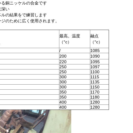
いる銅ニッケルの合金です
意深い
ベルの結果をで練習します
ージのために広く使用されます。
最高。温度
融点
（°c）
（°c）
²
/
1085
200
1090
220
1095
250
1097
250
1100
300
1115
300
1135
300
1150
350
1170
350
1180
400
1280
400
1280