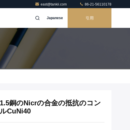
east@tankii.com
86-21-56110178
引用
Japanese
0Mn1.5銅のNicrの合金の抵抗のコン
CuNi40