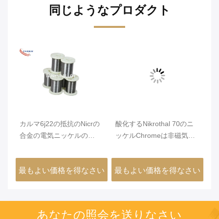
同じようなプロダクト
カル
カルマ6j22の抵抗のNicrの
酸化するNikrothal 70のニ
ア
金に
合金の電気ニッケルの
ッケルChromeは非磁気を
ー
Chromeワイヤー
アニールされて合金にする
イ
さい
最もよい価格を得なさい
最もよい価格を得なさい
最
あなたの照会を送りなさい