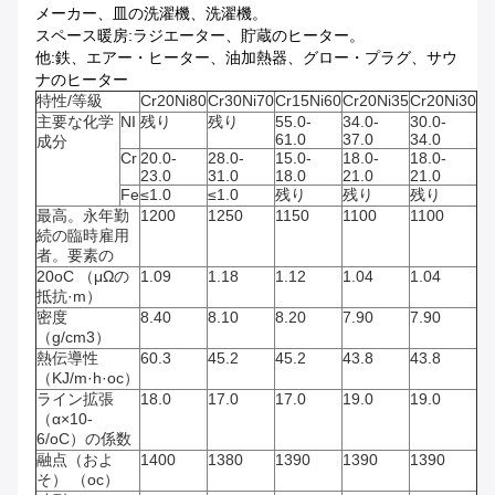
メーカー、皿の洗濯機、洗濯機。
スペース暖房:ラジエーター、貯蔵のヒーター。
他:鉄、エアー・ヒーター、油加熱器、グロー・プラグ、サウ
ナのヒーター
特性/等級
Cr20Ni80
Cr30Ni70
Cr15Ni60
Cr20Ni35
Cr20Ni30
主要な化学
NI
残り
残り
55.0-
34.0-
30.0-
61.0
37.0
34.0
成分
Cr
20.0-
28.0-
15.0-
18.0-
18.0-
23.0
31.0
18.0
21.0
21.0
Fe
≤1.0
≤1.0
残り
残り
残り
最高。永年勤
1200
1250
1150
1100
1100
続の臨時雇用
者。要素の
20oC （μΩの
1.09
1.18
1.12
1.04
1.04
抵抗·m）
密度
8.40
8.10
8.20
7.90
7.90
（g/cm3）
熱伝導性
60.3
45.2
45.2
43.8
43.8
（KJ/m·h·oc）
ライン拡張
18.0
17.0
17.0
19.0
19.0
（α×10-
6/oC）の係数
融点（およ
1400
1380
1390
1390
1390
そ） （oc）