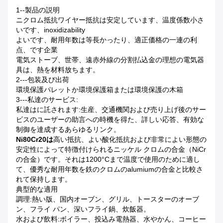
1--製品の説明
ニクロム抵抗ワイヤー抵抗は安定しています、温度係数小さ
いです、inoxidizability
よいです、耐用年数は等長かったり、適正価格の一連の利
点、です企業
電気ストーブ、世帯
、
遠赤外線の分割払込金の理想の電気器
具は、熱を材料放ちます。
2---包装及び出荷
環境保護パレットか環境保護箱または環境保護の木箱
3---私達のサービス
:
私達はに託されます:生産、交通機関および売り上げ後のサー
ビスのユーザーの助言への時機を得た、詳しい応答、有効な
制御を達成するあらゆるリンク。
Ni80Cr20は
高い抵抗、よい酸化抵抗および非常によい形態の
安定性によって特徴付けられるニッケル クロムの合金（NiCr
の合金）です。それは1200°Cまで温度で使用のために適し
て、優秀な耐用年数を鉄のクロムのalumiumの合金と比較さ
れて保持します。
典型的な適用
調理:熱い版、国内オーブン、グリル、トースターのオーブ
ン、フライ パン、深いフライ鍋、炊飯器。
水および飲料:ボイラー、投込み電熱器、水やかん、コーヒー