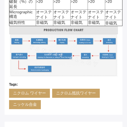
破裂（%）の
20
20
20
20
20
>
>
>
>
>
延長
Micrographic
オーステ
オーステ
オーステ
オーステ
オーステ
構造
ナイト
ナイト
ナイト
ナイト
ナイト
磁気特性
非磁気
非磁気
非磁気
非磁気
非磁気
Tags:
ニクロム ワイヤー
ニクロム抵抗ワイヤー
ニッケル合金