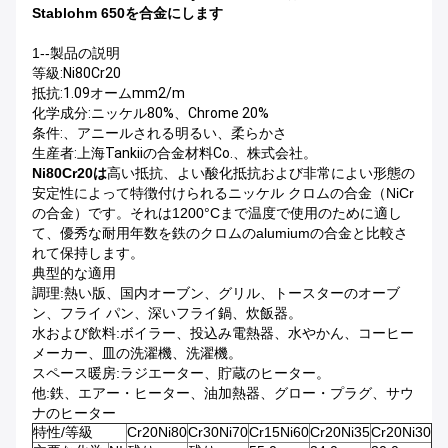
Stablohm 650を合金にします
1--製品の説明
等級:Ni80Cr20
抵抗:1.09オームmm2/m
化学成分:ニッケル80%、Chrome 20%
条件:、アニールされる明るい、柔らかさ
生産者:上海Tankiiの合金材料Co.、株式会社。
Ni80Cr20は
高い抵抗、よい酸化抵抗および非常によい形態の
安定性によって特徴付けられるニッケル クロムの合金（NiCr
の合金）です。それは1200°Cまで温度で使用のために適し
て、優秀な耐用年数を鉄のクロムのalumiumの合金と比較さ
れて保持します。
典型的な適用
調理:熱い版、国内オーブン、グリル、トースターのオーブ
ン、フライ パン、深いフライ鍋、炊飯器。
水および飲料:ボイラー、投込み電熱器、水やかん、コーヒー
メーカー、皿の洗濯機、洗濯機。
スペース暖房:ラジエーター、貯蔵のヒーター。
他:鉄、エアー・ヒーター、油加熱器、グロー・プラグ、サウ
ナのヒーター
特性/等級
Cr20Ni80
Cr30Ni70
Cr15Ni60
Cr20Ni35
Cr20Ni30