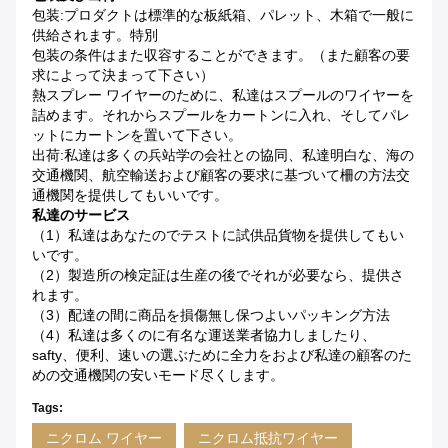
包装:プロダクトは標準的な板紙箱、パレット、木箱で一般に
供給されます。特別
包装の条件はまた収容することができます。（また顧客の要
求によって決まって下さい）
熱スプレー ワイヤーのために、私達はスプールのワイヤーを
詰めます。それからスプールをカートンに入れ、そしてパレ
ットにカートンを置いて下さい。
出荷:私達は多くの兵站学の会社との協同、私達明白な、海の
交通機関、航空輸送および顧客の要求に基づいて柵の方法交
通機関を提供してもいいです。
私達のサービス
（1）私達はあなたのでテストに試供品貨物を提供してもい
いです。
（2）製造所の検定証は生産の後でそれが必要なら、提供さ
れます。
（3）配達の間に商品を損傷無し保つよいパッキング方法
（4）私達は多くのに有名な運送業者協力しましたり、
safty、便利、速いの選ぶために全力をおよび私達の顧客のた
めの交通機関の安いモード尽くします。
Tags:
ニクロム ワイヤー
ニクロム抵抗ワイヤー