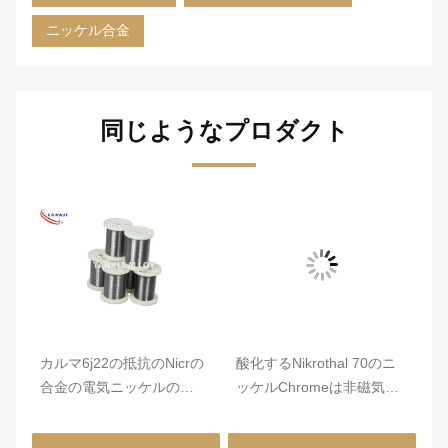
ニッケル合金
同じようなプロダクト
カル
カルマ6j22の抵抗のNicrの
酸化するNikrothal 70のニ
ア
金に
合金の電気ニッケルの
ッケルChromeは非磁気を
ー
Chromeワイヤー
アニールされて合金にする
イ