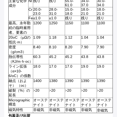
主要な化学
NI
残り
残り
55.0-
34.0-
30.0-
61.0
37.0
34.0
成分
Cr
20.0-
28.0-
15.0-
18.0-
18.0-
23.0
31.0
18.0
21.0
21.0
Fe
≤1.0
≤1.0
残り
残り
残り
最高。永年勤
1200
1250
1150
1100
1100
続の臨時雇用
者。要素の
20oC （μΩの
1.09
1.18
1.12
1.04
1.04
抵抗·m）
密度
8.40
8.10
8.20
7.90
7.90
（g/cm3）
熱伝導性
60.3
45.2
45.2
43.8
43.8
（KJ/m·h·oc）
ライン拡張
18.0
17.0
17.0
19.0
19.0
（α×10-
6/oC）の係数
融点（およ
1400
1380
1390
1390
1390
そ） （oc）
破裂（%）の
20
20
20
20
20
>
>
>
>
>
延長
Micrographic
オーステ
オーステ
オーステ
オーステ
オーステ
構造
ナイト
ナイト
ナイト
ナイト
ナイト
磁気特性
非磁気
非磁気
非磁気
非磁気
非磁気
包装及び出荷