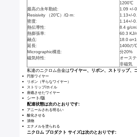
1200℃
最高の永年勤続:
1.09 +/-
Resisivity （20℃）/Ω·m:
1.13+/-
密度:
1.14+/-
熱伝導性:
8.4 g/cm
熱膨張率:
60.3 KJ
融点:
18.0 α×
延長:
1400の
Micrographic構造:
分20%
磁気特性:
オーステ
非磁気
私達のニクロム合金は
ワイヤー、リボン、ストリップ、
円形ワイヤー
リボン（平らなワイヤー）
ストリップ/ホイル
座礁させたワイヤー
シート/版
配達状態は次のとおりです:
アニールされる明るい
酸化させる
漬物
エナメルを塗られる
ニクロム プロダクト サイズは次のとおりです: