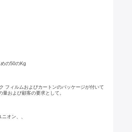
ための50のkg
ク フィルムおよびカートンのパッケージが付いて
 順序の量および顧客の要求として。
・ユニオン、、