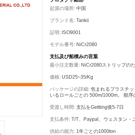
起源の場所:
中国
ブランド名:
Tankii
証明:
ISO9001
モデル番号:
NiCr2080
支払及び船積みの言葉
最小注文数量:
NiCr2080ストリップの
価格:
USD25~35/kg
パッケージの詳細:
包まれるプラスチッ
いるロールごとの 500m/1000m。
受渡し時間:
支払をgettting後5-7日
支払条件:
T/T、Paypal、ウェスタン
供給の能力:
1年ごとの1000ton