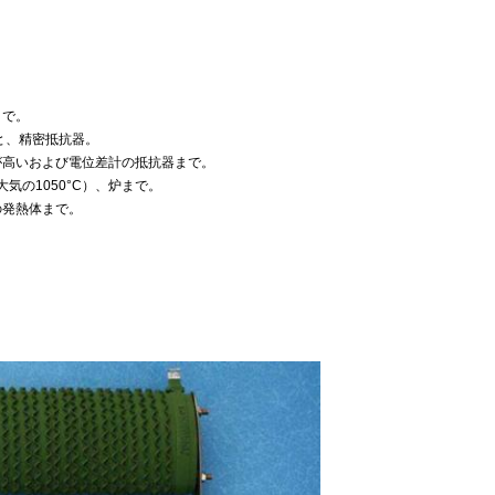
まで。
気と、精密抵抗器。
力が高いおよび電位差計の抵抗器まで。
気の1050°C）、炉まで。
の発熱体まで。