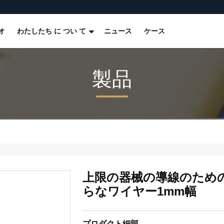
オ
わたしたち に つい て
ニュース
ケース
製品
上限の器械の導線のための0
らなワイヤー1mm幅
プロダクト細部