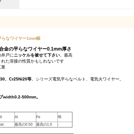
平らなワイヤー1mm幅
金の平らなワイヤー0.1mm厚さ
の井戸に
ニッケルを被せて下さい
。最高
された溶接の性質かもしれないです
工業
i30、Cr25Ni20等
。シリーズ電気平らなベルト、電気火ワイヤー。
idth0.2-500mm。
他
I
Al
Fe
al.
最高の0.50
最高の1.0
-