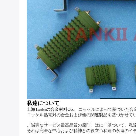
私達について
上海Tankiiの合金材料Co.、
ニッケルによって基づいた合
ニッケル熱電対の合金および他の
関連製品を
基づかせて
、誠実なサービス最高品質の原則」はに「基づいて、私
それは完全な中心および精神との役立つ私達の永遠のイ