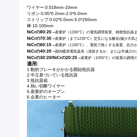
ワイヤー:0.018mm-10mm
リボン:0.05*0.2mm-2.0*6.0mm
ストリップ:0.02*5.0mm-5.0*250mm
棒:10-100mm
NiCrの80:20 –
産業炉（1200°C）の電気調理装置、精密抵抗器
NiCrの70:30 –
産業炉（まで1230°C）交互になる酸化/減少大
NiCrの60:15 –
産業炉（1100°C）、電気で熱くする装置、抗
NiCrの40:20 –
国内暖房電気器具（浸炭するか、または半減少の大
NiCrの30:20/NiCrの20:25 –
産業炉（1050°C）の装置の調理
適用:
1.
動的ブレーキがかかる開始抵抗器
2.中立基づいている抵抗器
3.抵抗器箱
4.熱い切断ワイヤー
5.産業炉のオーブン
6.企業のヒーター