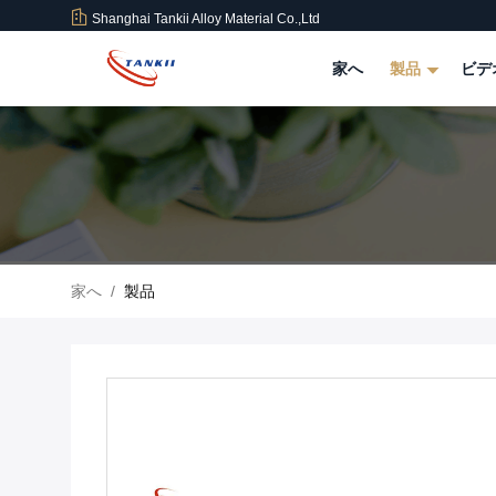
Shanghai Tankii Alloy Material Co.,Ltd
家へ
製品
ビデ
家へ
/
製品