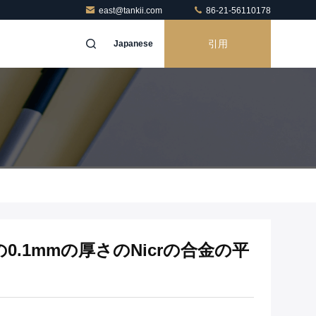
east@tankii.com
86-21-56110178
引用
Japanese
.1mmの厚さのNicrの合金の平