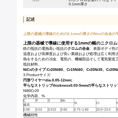
0.1mm厚さ
記述
上限の器械の導線のための0.1mmの厚さのNicrの合金の
上限の器械で導線に使用する1mmの幅のニクロム合
鉄の抵抗の電熱高い抵抗の
クロムの合金
、表面ボディ性
温度および高輝度および良い業績および処理は広く利用
熱をするための冶金、電気の、機械部品そして電気製造
抵抗材料。
NiCrのタイプ:Cr20Ni80、Cr15Ni60、Cr20Ni35、Cr20N
3.Productサイズ:
円形ワイヤーdia.0.05-12mm;
平らなストリップthickness0.03-5mmの平らなストリップw
Ni80Cr20
化学内容、%
C
P
S
Mn
Si
Cr
N
最高
0.08
0.02
0.015
0.60
0.75~1.60
20.0~23.0
B
機械特性