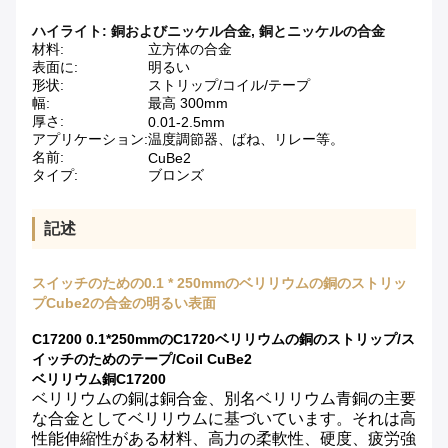
ハイライト:
銅およびニッケル合金
,
銅とニッケルの合金
材料:
立方体の合金
表面に:
明るい
形状:
ストリップ/コイル/テープ
幅:
最高 300mm
厚さ:
0.01-2.5mm
アプリケーション:
温度調節器、ばね、リレー等。
名前:
CuBe2
タイプ:
ブロンズ
記述
スイッチのための0.1 * 250mmのベリリウムの銅のストリッ
プCube2の合金の明るい表面
C17200 0.1*250mmのC1720ベリリウムの銅のストリップ/ス
イッチのためのテープ/Coil CuBe2
ベリリウム銅C17200
ベリリウムの銅は銅合金、別名ベリリウム青銅の主要
な合金としてベリリウムに基づいています。それは高
性能伸縮性がある材料、高力の柔軟性、硬度、疲労強