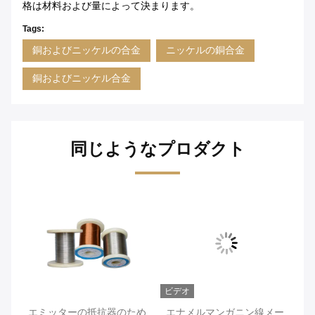
格は材料および量によって決まります。
Tags:
銅およびニッケルの合金
ニッケルの銅合金
銅およびニッケル合金
同じようなプロダクト
ビデオ
ビ
性
エミッターの抵抗器のため
エナメルマンガニン線メー
医