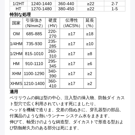
1/2HT
1240-1440
360-440
≥
22
2-7
HT
1270-1480
380-450
≥
22
1-5
特別な処理
引張強さ
硬度
伝導性
延長
国家
（N/mm2）
（HV）
（IACS%）
（%）
220-
OM
685-885
≥17
≥18
270
235-
1/4HM
735-930
≥17
≥10
285
260-
1/2HM
815-1010
≥17
≥8
310
295-
HM
910-1110
≥17
≥6
345
340-
XHM
1100-1290
≥17
≥2
390
360-
XHMS
1210-1400
≥17
≥2
410
適用
ベリリウムの銅は型の中心、注入型の挿入物、防蝕ダイ カス
ト型穴で広く利用されています死にましたり、
ヘッドを機械で造りま、交差の指ぬきに、穿孔器型の部品、
付属品のような熱いランナー システム水をまきます、
伸びて、軸受けのような鋳造型、ダイカストで形造る型およ
び防蝕耐久力のある部分は死にます、