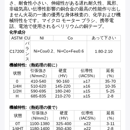
さ、耐食性小さい、伸縮性がある遅れ耐久性、風邪、
非磁気高い伝導性影響の銅合金の最高の性能作り出し
ません火花の一連の優秀な身体検査の、化学および機
械特性をです。マイクロ モーター ブラシ、携帯電
話、電池で使用されるベリリウムの銅テープ。
化学成分
あって下さい
ASTM
CU
NI
Co
バ
ラ
Ni+Co≥0.2、Ni+Co+Fe≤0.6
C17200
1.80-2.10
ン
ス
機械特性:（熱処理の前に）
引張強さ
硬度
伝導性
延長
状態
（N/mm2）
（HV）
（IACS%）
（%）
0
410-540
90-160
≥17
35-70
1/4H
510-620
145-220
≥16
10-35
1/2H
590-695
180-240
≥15
5-25
H
685-835
210-270
≥15
2-8
機械特性:（熱処理の後で）
引張強さ
硬度
伝導性
延長
状態
（N/mm2）
（HV）
（IACS%）
（%）
0T
1100-1380
325-400
≥
22
3-11
1/4HT
1180-1400
350-430
≥22
2-8