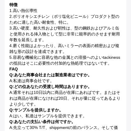
特徴
1.高い熱伝導性
2.ポリオキシエチレン（ポリ塩化ビニール）プロダクト型の
ために適した高い耐食性、特に。
3.高い硬度、耐久性および靭性は、型の鋼鉄およびアルミ缶
と使用される挿入物として型に非常に能率的のさせます耐用
年数を延長します。
4.磨く性能はよかったり、高いミラーの表面の精密および複
雑な形の設計を達成できます。
5.容易な機械化に容易な他の金属との溶接へのよいtackiness
の抵抗はそこに必要性の付加的な熱処理ではないです。
FAQ
Q:あなた商事会社または製造業者はですか。
A:私達は商事会社です。
Q:どの位あなたの受渡し時間はありますか。
A:通常それは10日以内に商品が在庫にあればです。またはそ
れは商品が在庫になければ20日、それが量に従ってあるより
より少しです。
Q:サンプルを提供しますか。
A:はい、私達はサンプルを提供できます。
Q:あなたの支払い条件は何ですか。
A:先立って30% T/T、shippmentの前のバランス。そして価