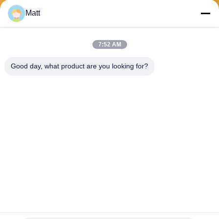
Matt
送りなさい
7:52 AM
Good day, what product are you looking for?
Shanghai Tankii Alloy Material Co.,Ltd
east@tankii.com
86-21-56110178
1900 ムダンジアン道路,バオ
シャン地区, 201999,上海,中
国
中国の良質 銅ニッケル合金線 製造者。版権の© 2026 Shanghai Tankii Alloy