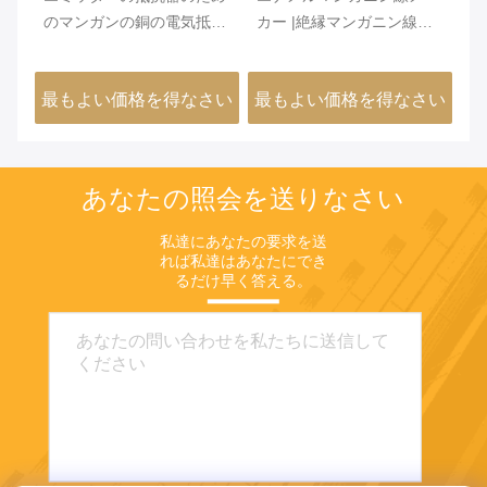
ル
のマンガンの銅の電気抵抗
カー |絶縁マンガニン線
記
力があるワイヤーよい安定
6J12 6J8 6J11 6J13
ル
性
さい
最もよい価格を得なさい
最もよい価格を得なさい
最
あなたの照会を送りなさい
私達にあなたの要求を送
れば私達はあなたにでき
るだけ早く答える。