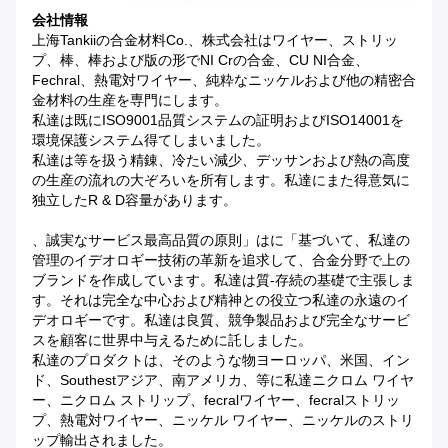
会社情報
上海Tankiiの合金材料Co.、株式会社はワイヤー、ストリッ
プ、棒、棒および版の形でNI Crの合金、CU NI合金、
Fechral、熱電対ワイヤー、純粋なニッケルおよび他の精密合
金材料の生産を専門にします。
私達は既にISO9001品質システムの証明およびISO14001を
環境保護システム得てしまいました。
私達は等を扱う精錬、冷たい減少、デッサンおよび熱の高度
の生産の流れの大ぞろいを所有します。私達にまた得意気に
独立したR & D容量があります。
、誠実なサービス最高品質の原則」はに「基づいて、私達の
管理のイデオロギー技術の革新を追求して、合金分野で上の
ブランドを作成しています。私達は質-存続の基礎で主張しま
す。それは完全な中心および精神との役立つ私達の永遠のイ
デオロギーです。私達は良質、競争製品および完全なサービ
スを顧客に世界中与えるために託しました。
私達のプロダクトは、そのような物ヨーロッパ、米国、イン
ド、Southestアジア、南アメリカ、等に私達ニクロム ワイヤ
ー、ニクロム ストリップ、fecralワイヤー、fecralストリッ
プ、熱電対ワイヤー、ニッケル ワイヤー、ニッケルのストリ
ップ輸出されました。