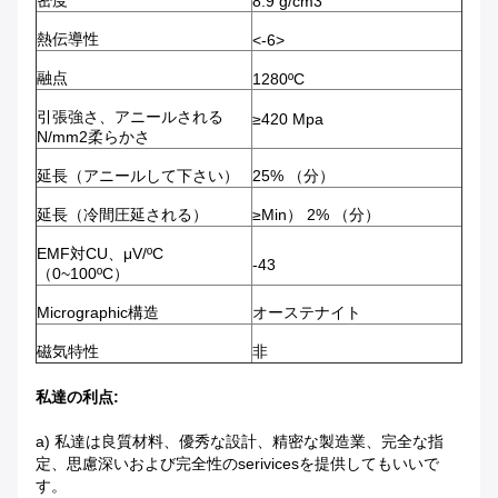
密度
8.9 g/cm3
熱伝導性
<-6>
融点
1280ºC
引張強さ、アニールされる
≥420 Mpa
N/mm2柔らかさ
延長（アニールして下さい）
25% （分）
延長（冷間圧延される）
≥Min） 2% （分）
EMF対CU、μV/ºC
-43
（0~100ºC）
Micrographic構造
オーステナイト
磁気特性
非
私達の利点:
a) 私達は良質材料、優秀な設計、精密な製造業、完全な指
定、思慮深いおよび完全性のserivicesを提供してもいいで
す。