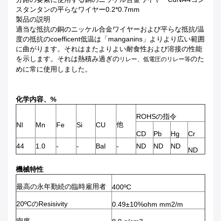
スタンタンの平らなワイヤー0.2*0.7mm
製品の説明
適当な抵抗の銅のニッケル合金ワイヤーおよび平らな抵抗/温
度の抵抗のcoefficent低温は「manganins」よりより広い範囲
に曲がります。それはまたよりよい耐食性および溶接の性能
を示します。
それは
熱積み過ぎの
のた
リレー
、
低電圧の
リレー等
めに常に使用しました
。
化学内容、%
ROHSの指令
他
NI
Mn
Fe
Si
CU
CD
Pb
Hg
Cr
44
1.0
-
-
Bal
-
ND
ND
ND
ND
機械特性
最高の永年勤続の臨時雇用者
400ºC
20ºCのResisivity
0.49±10%ohm mm2/m