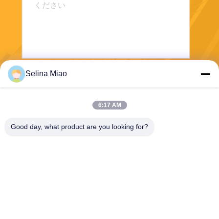
Selina Miao
送りなさい
6:17 AM
Good day, what product are you looking for?
Shanghai Tankii Alloy Material Co.,Ltd
east@tankii.com
86-21-56110178
1900 ムダンジアン道路,バオ
シャン地区, 201999,上海,中