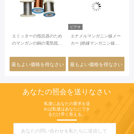
ビデオ
ビ
性
エミッターの抵抗器のため
エナメルマンガニン線メー
医
ル
のマンガンの銅の電気抵抗
カー |絶縁マンガニン線
記
力があるワイヤーよい安定
6J12 6J8 6J11 6J13
ル
性
さい
最もよい価格を得なさい
最もよい価格を得なさい
最
あなたの照会を送りなさい
私達にあなたの要求を送
れば私達はあなたにでき
るだけ早く答える。