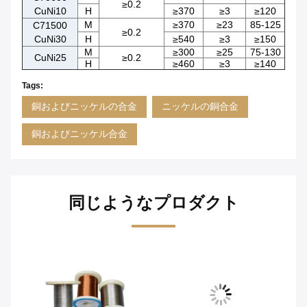
≥0.2
CuNi10
H
≥370
≥3
≥120
M
≥370
≥23
85-125
C71500
≥0.2
CuNi30
H
≥540
≥3
≥150
M
≥300
≥25
75-130
CuNi25
≥0.2
H
≥460
≥3
≥140
Tags:
銅およびニッケルの合金
ニッケルの銅合金
銅およびニッケル合金
同じようなプロダクト