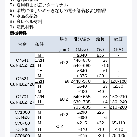
5）適用範囲が広いターミナル
6）環境に優しいめっきなしの電子部品および部品
7）水晶発振器
8）高レベル材料
9）電気材料
機械特性
厚さ
引張強さ
延長
硬度
合金
条件
（mm）
（Mpa）
（%）
（HV）
M
≥340
≥35
-
C7541
1/2H
440~570
≥5
-
≥0.2
CuNi15Zn21
H
540~690
≥1.5
-
TH
≥640
≥1
-
M
≥375
≥20
-
C7521
1/2H
≥0.2
440~570
≥5
120-180
CuNi18Zn20
H
≥540
≥3
≥150
M
≥400
≥40
--
C7701
1/2H
540~655
≥8
150~210
≥0.2
H
630~735
≥4
180~240
CuNi18Zn27
TH
705~805
--
210~260
C71000
M
≥290
≥25
-
≥0.2
CuNi20
H
≥390
≥5
-
M
≥215
≥32
65-110
C70400
≥0.2
CuNI5
H
≥370
≥10
≥110
M
≥275
≥28
75-125
C70600