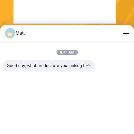
Matt
送りなさい
8:44 AM
Good day, what product are you looking for?
Shanghai Tankii Alloy Material Co.,Ltd
east@tankii.com
86-21-56110178
1900 ムダンジアン道路,バオ
シャン地区, 201999,上海,中
国