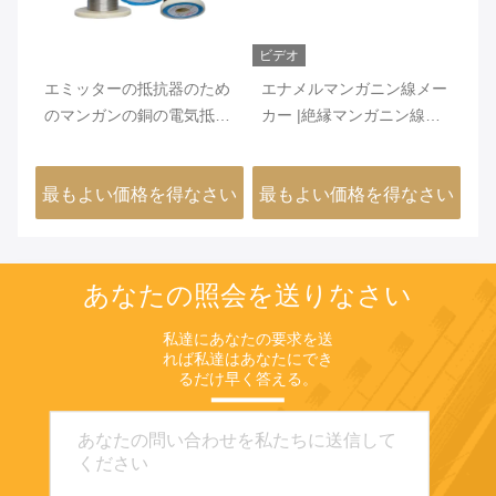
ビデオ
ビ
性
エミッターの抵抗器のため
エナメルマンガニン線メー
医
ル
のマンガンの銅の電気抵抗
カー |絶縁マンガニン線
記
力があるワイヤーよい安定
6J12 6J8 6J11 6J13
ル
性
さい
最もよい価格を得なさい
最もよい価格を得なさい
最
あなたの照会を送りなさい
私達にあなたの要求を送
れば私達はあなたにでき
るだけ早く答える。