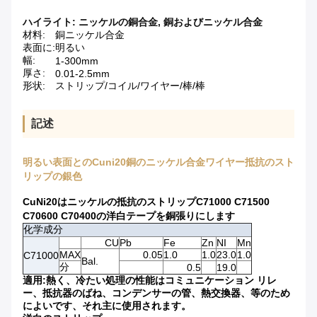
ハイライト:
ニッケルの銅合金
,
銅およびニッケル合金
材料:
銅ニッケル合金
表面に:
明るい
幅:
1-300mm
厚さ:
0.01-2.5mm
形状:
ストリップ/コイル/ワイヤー/棒/棒
記述
明るい表面とのCuni20銅のニッケル合金ワイヤー抵抗のスト
リップの銀色
CuNi20はニッケルの抵抗のストリップC71000 C71500
C70600 C70400の洋白テープを銅張りにします
化学成分
CU
Pb
Fe
Zn
NI
Mn
MAX
0.05
1.0
1.0
23.0
1.0
C71000
Bal.
分
0.5
19.0
適用:熱く、冷たい処理の性能はコミュニケーション リレ
ー、抵抗器のばね、コンデンサーの管、熱交換器、等のため
によいです、それ主に使用されます。