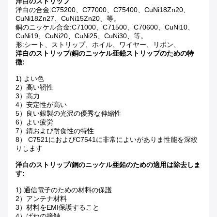
洋白のストリップ
洋白の合金:C75200、C77000、C75400、CuNi18Zn20、
CuNi18Zn27、CuNi15Zn20、等。
銅のニッケル合金:C71000、C71500、C70600、CuNi10、
CuNi19、CuNi20、CuNi25、CuNi30、等。
形:シート、ストリップ、ホイル、ワイヤー、リボン、
洋白のストリップ/銅のニッケル亜鉛ストリップのための特
徴:
1) よい色
2）高い靭性
3）高力
4）安定性が高い
5）良い銀製の光沢の優秀な伸縮性
6）よい疲労
7）錆および耐食性の特性
8） C7521におよびC7541に非常によいがありま性能を深絞
りします
洋白のストリップ/銅のニッケル亜鉛のための適用は除去しま
す:
1) 通信電子のための材料の保護
2）アンテナ材料
3）材料をEMI保護すること
4）ばねの接触