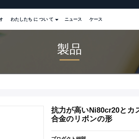
オ
わたしたち に つい て
ニュース
ケース
製品
抗力が高いNi80cr20と
合金のリボンの形
プロダクト細部