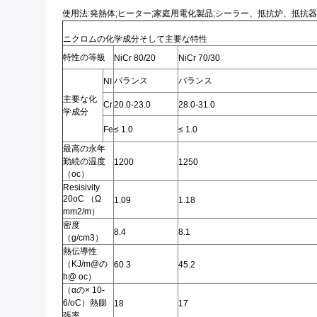
使用法:発熱体;ヒーター;家庭用電化製品;シーラー、抵抗炉、抵抗器
ニクロムの化学成分そして主要な特性
特性の等級
NiCr 80/20
NiCr 70/30
バランス
バランス
NI
主要な化
Cr
20.0-23.0
28.0-31.0
学成分
Fe
≤ 1.0
≤ 1.0
最高の永年
勤続の温度
1200
1250
（oc）
Resisivity
20oC （Ω
1.09
1.18
mm2/m）
密度
8.4
8.1
（g/cm3）
熱伝導性
（KJ/m@の
60.3
45.2
h@ oc）
（αの× 10-
6/oC）熱膨
18
17
張率