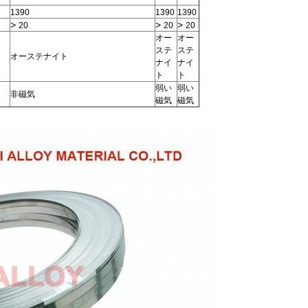
1390
1390
1390
>
>
>
20
20
20
オー
オー
ステ
ステ
オーステナイト
ナイ
ナイ
ト
ト
弱い
弱い
非磁気
磁気
磁気