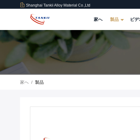
Shanghai Tankii Alloy Material Co.,Ltd
家へ
製品
ビデ
家へ
/
製品