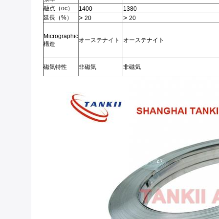
融点（oc）
1400
1380
>
>
延長（%）
20
20
Micrographic
オーステナイト
オーステナイト
構造
磁気特性
非磁気
非磁気