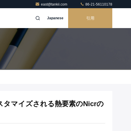
east@tankii.com
86-21-56110178
引用
Japanese
カスタマイズされる熱要素のNicrの