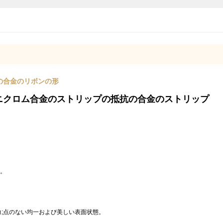
rの合金のリボンの形
年のニクロム合金のストリップの抵抗の合金のストリップ
。
能力;点のない均一および美しい表面状態。