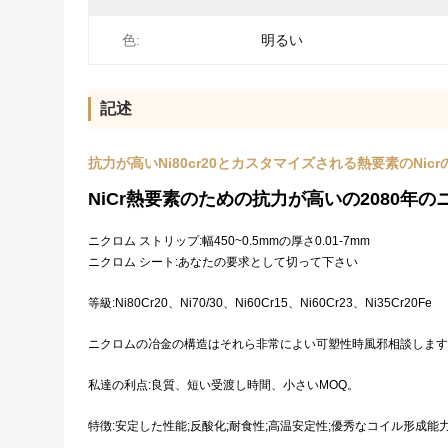
色:
明るい
記述
抗力が高いNi80cr20とカスタマイズされる熱要素のNic
NiCr熱要素のための抗力が高いの2080
ニクロム ストリップ:幅450~0.5mmの厚さ0.01-7mm
ニクロム シート:あなたの要求として切って下さい
等級:Ni80Cr20、Ni70/30、Ni60Cr15、Ni60Cr23、Ni35Cr20Fe
ニクロムの冶金の構造はそれら非常によい可塑性時風邪相談します
私達の利点:良質、短い受渡し時間、小さいMOQ。
特徴:安定した性能;反酸化;耐食性;高温安定性;優秀なコイル形成