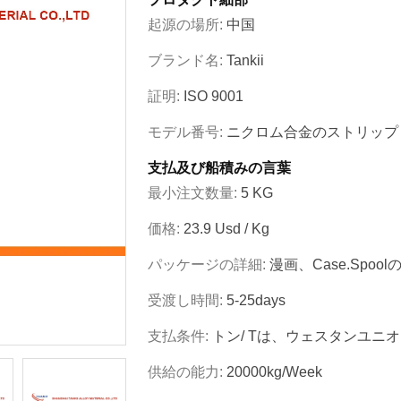
起源の場所:
中国
ブランド名:
Tankii
証明:
ISO 9001
モデル番号:
ニクロム合金のストリップ
支払及び船積みの言葉
最小注文数量:
5 KG
価格:
23.9 Usd / Kg
パッケージの詳細:
漫画、case.spoo
受渡し時間:
5-25days
支払条件:
トン/ Tは、ウェスタンユニ
供給の能力:
20000kg/week