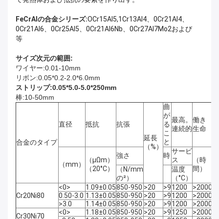
FeCrAlの合金シリーズ:
OCr15Al5,1Cr13Al4、0Cr21Al4、
0Cr21Al6、0Cr25Al5、0Cr21Al6Nb、0Cr27Al7Mo2および
等
サイズ次元の範囲:
ワイヤー:0.01-10mm
リボン:0.05*0.2-2.0*6.0mm
ストリップ:0.05*5.0-5.0*250mm
棒:10-50mm
曲
が
最高。
働き
直径
抵抗
抗張
る
連続的
生命
こ
延長
と
合金のタイプ
（%）
サービ
強さ
時
（μΩm）
ス
（時
（mm）
（20°C）
間）
（N/mm
温度
の²）
（°C）
<0>
1.09±0.05
850-950
>20
>9
1200
>20000
Cr20Ni80
0.50-3.0
1.13±0.05
850-950
>20
>9
1200
>20000
>3.0
1.14±0.05
850-950
>20
>9
1200
>20000
<0>
1.18±0.05
850-950
>20
>9
1250
>20000
Cr30Ni70