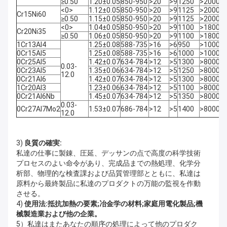
≥0.50
1.20±0.05
850-950
>20
>9
1250
>20000
<0>
1.12±0.05
850-950
>20
>9
1125
>20000
Cr15Ni60
≥0.50
1.15±0.05
850-950
>20
>9
1125
>20000
<0>
1.04±0.05
850-950
>20
>9
1100
>18000
Cr20Ni35
≥0.50
1.06±0.05
850-950
>20
>9
1100
>18000
1Cr13Al4
1.25±0.08
588-735
>16
>6
950
>10000
0Cr15Al5
1.25±0.08
588-735
>16
>6
1000
>10000
0Cr25Al5
1.42±0.07
634-784
>12
>5
1300
>8000
0.03-
0Cr23Al5
1.35±0.06
634-784
>12
>5
1250
>8000
12.0
0Cr21Al6
1.42±0.07
634-784
>12
>5
1300
>8000
1Cr20Al3
1.23±0.06
634-784
>12
>5
1100
>8000
0Cr21Al6Nb
1.45±0.07
634-784
>12
>5
1350
>8000
0.03-
0Cr27Al7Mo2
1.53±0.07
686-784
>12
>5
1400
>8000
12.0
3)
良質の確実:
私達の仕事に製錬、圧延、デッサンの点で高度の科学技術
プロセスのよい命令があり、完成品までの熱処理、化学分
析部、物理的な検査課および品質管理部とともに、私達は
原料から最終製品に私達のプロダクトの万能の監視を作動
させる。
4)
使用法:抵抗加熱の要素;冶金学の材料;家庭用電化製品;機
械製造業および他の企業。
5）私達はまたあなたの順序の処理によって他のプロダク