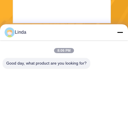
Linda
送りなさい
8:06 PM
Good day, what product are you looking for?
Shanghai Tankii Alloy Material Co.,Ltd
east@tankii.com
86-21-56110178
1900 ムダンジアン道路,バオ
シャン地区, 201999,上海,中
国