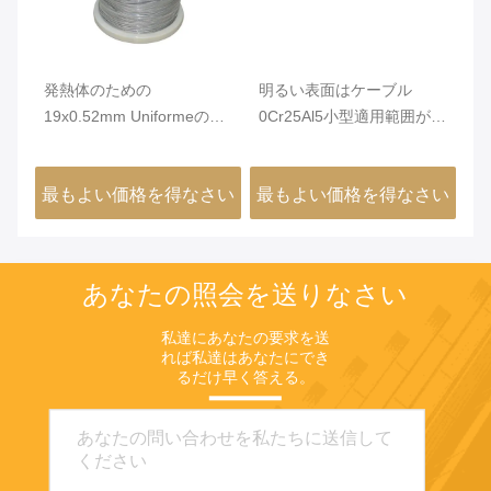
ビ
発熱体のための
明るい表面はケーブル
A
熱性
19x0.52mm Uniformeの抵
0Cr25Al5小型適用範囲が広
耐
抗の座礁させたワイヤー ケ
い熱抵抗を座礁させました
で
ーブル
さい
最もよい価格を得なさい
最もよい価格を得なさい
最
あなたの照会を送りなさい
私達にあなたの要求を送
れば私達はあなたにでき
るだけ早く答える。