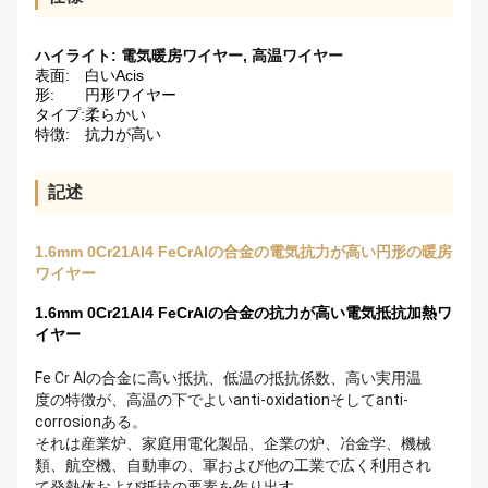
ハイライト:
電気暖房ワイヤー
,
高温ワイヤー
表面:
白いAcis
形:
円形ワイヤー
タイプ:
柔らかい
特徴:
抗力が高い
記述
1.6mm 0Cr21Al4 FeCrAlの合金の電気抗力が高い円形の暖房
ワイヤー
1.6mm 0Cr21Al4 FeCrAlの合金の抗力が高い電気抵抗加熱ワ
イヤー
Fe
Cr
Alの合金に高い抵抗、低温の
抵抗係数、高い実用温
度
の特徴が
、高温の下でよいanti-oxidationそしてanti-
corrosion
ある
。
それは産業炉、家庭用電化製品、企業の炉、冶金学、機械
類、航空機、自動車の、軍および他の工業で広く利用され
て発熱体および抵抗の要素を作り出す。