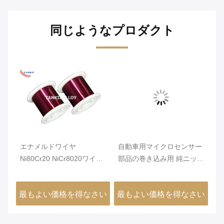
同じようなプロダクト
ビ
密抵
エナメルドワイヤ
自動車用マイクロセンサー
ニ
ナ
Ni80Cr20 NiCr8020ワイヤ
部品の巻き込み用 純ニッケ
N
抗
絶縁性能が良い
ルワイヤの直径0.08mm
1
240°C
レ
さい
最もよい価格を得なさい
最もよい価格を得なさい
最