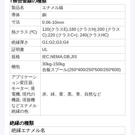
T
裸合金線の種類
製品名
エナメル線
導体
銅
寸法
0.06-10mm
120(クラスE);180 (クラスH);200 (クラス
熱クラス (ºC)
C);220 (クラスC+); 240(クラスHC)
絶縁厚さ
G1;G2;G3;G4
証明書
UL
規格
IEC,NEMA,GB,JIS
30kg-150kg
梱包
合板スプール(250*400/250*500/250*600)
アプリケーシ
ョン
変圧器;
モーター; 発
電機; 現代の
赤、緑、黄、黒、青、自然など
機器; 溶接機
など
エナメル
絶縁の色:
絶縁の種類
絶縁エナメル名