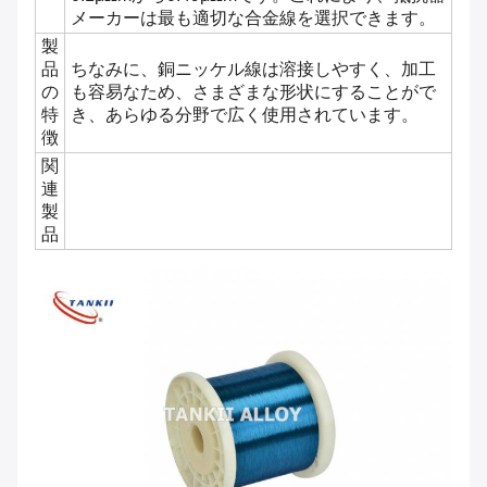
メーカーは最も適切な合金線を選択できます。
製
品
ちなみに、銅ニッケル線は溶接しやすく、加工
の
も容易なため、さまざまな形状にすることがで
特
き、あらゆる分野で広く使用されています。
徴
関
連
製
品