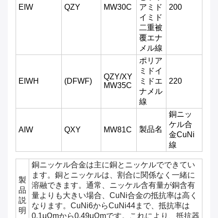
EIW
QZY
MW30C
アミド
200
イミド
二重被
覆エナ
メル線
ポリア
ミドイ
QZY/XY
EIWH
(DFWF)
ミドエ
220
MW35C
ナメル
線
銅ニッ
ケル合
製品名
AIW
QXY
MW81C
金CuNi
線
銅ニッケル合金は主に銅とニッケルでできてい
ます。銅とニッケルは、割合に関係なく一緒に
製
溶融できます。通常、ニッケル含有量が銅含有
品
量よりも大きい場合、CuNi合金の抵抗率は高く
説
なります。CuNi6からCuNi44まで、抵抗率は
明
0.1μΩmから0.49μΩmです。これにより、抵抗器