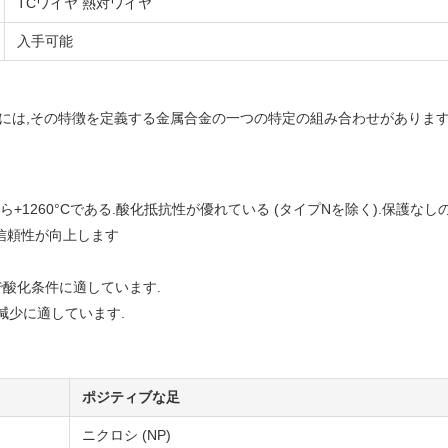
TCワイヤ 熱対ワイヤ
入手可能
プには,その特徴を定義する金属合金の一つの特定の組み合わせがあります
ら+1260°Cである.酸化抵抗性が優れている (タイプNを除く).保護な
の信頼性が向上します
まで酸化条件に適しています.
減少に適しています.
ポジティブな足
ニクロシ (NP)