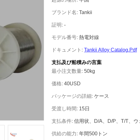
ブランド名:
Tankii
証明:
-
モデル番号:
熱電対線
ドキュメント:
Tankii Alloy Catalog.pdf
支払及び船積みの言葉
最小注文数量:
50kg
価格:
40USD
パッケージの詳細:
ケース
受渡し時間:
15日
支払条件:
信用状、D/A、D/P、T/T
供給の能力:
年間500トン