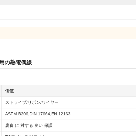
ル用の熱電偶線
価値
ストライプ/リボン/ワイヤー
ASTM B206,DIN 17664,EN 12163
腐食 に 対する 良い 保護