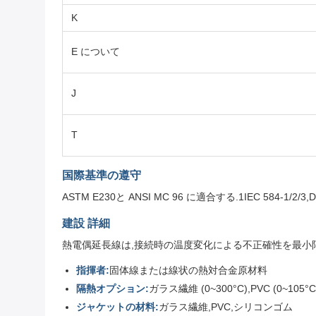
K
E について
J
T
国際基準の遵守
ASTM E230と ANSI MC 96 に適合する.1IEC 584-1/2/3,DI
建設 詳細
熱電偶延長線は,接続時の温度変化による不正確性を最小限
指揮者:
固体線または線状の熱対合金原材料
隔熱オプション:
ガラス繊維 (0~300°C),PVC (0~105°
ジャケットの材料:
ガラス繊維,PVC,シリコンゴム