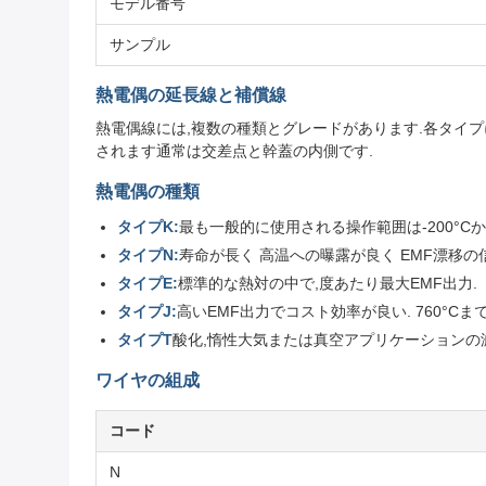
モデル番号
サンプル
熱電偶の延長線と補償線
熱電偶線には,複数の種類とグレードがあります.各タイ
されます通常は交差点と幹蓋の内側です.
熱電偶の種類
タイプK:
最も一般的に使用される操作範囲は-200°Cか
タイプN:
寿命が長く 高温への曝露が良く EMF漂移
タイプE:
標準的な熱対の中で,度あたり最大EMF出力.
タイプJ:
高いEMF出力でコスト効率が良い. 760°C
タイプT
酸化,惰性大気または真空アプリケーションの
ワイヤの組成
コード
N