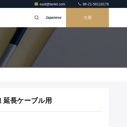
east@tankii.com
86-21-56110178
引用
Japanese
素線 延長ケーブル用