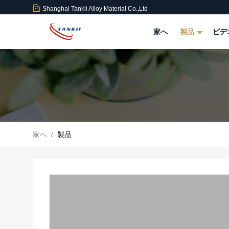
Shanghai Tankii Alloy Material Co.,Ltd
家へ
製品
ビデ
家へ
/
製品