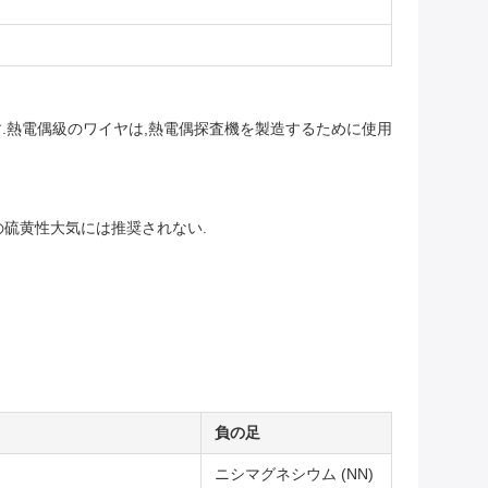
.熱電偶級のワイヤは,熱電偶探査機を製造するために使用
しの硫黄性大気には推奨されない.
負の足
ニシマグネシウム (NN)