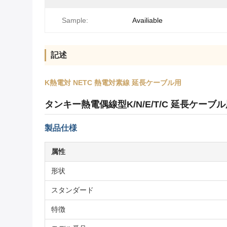
Sample:
Availiable
記述
K熱電対 NETC 熱電対素線 延長ケーブル用
タンキー熱電偶線型K/N/E/T/C 延長ケーブ
製品仕様
属性
形状
スタンダード
特徴