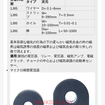
タイプ
次元
前
ワイヤー
1J85
D= 0.1~8mm
ストリッ
W=
1J85
T= 0.3mm
プ
8~390mm
W=
ホイル
1J85
T= 0.01~0.1
10~100mm
Dia=
棒
1J85
L= 50~1000
8~100mm
基本容易な磁化の行為の下の柔らかい磁気合金の外の磁
界は磁気誘導の強度の磁界および磁気合金の取り外しの
後で消えます。
適用:
脈拍の変圧器、リレー、変圧器、磁気アンプ、電磁
クラッチ、チョークの中心および磁気保護の自動車セン
サー。
マイクロ精密変流器