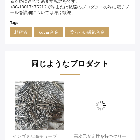
るために連れて来ます私達をです。
+86-18017475212で私または私達のプロダクトの私に電子メ
ールを詳細については呼ぶ歓迎。
Tags:
精密管
kovar合金
柔らかい磁気合金
同じようなプロダクト
インヴァル36チューブ
高次元安定性を持つグリー
高