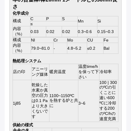
さ
化学成分
C
P
S
構成
Mn
Si
≤
内容
0.03
0.02
0.02
0.3~0.6
0.15~0.3
（%）
構成
NI
Cr
Mo
CU
Fe
内容
79.0~81.0
-
4.8~5.2
≤0.2
Bal
（%）
熱処理システム
温度time/h
アニーリ
店の印
暖房温度
を保って下
冷却率
ング媒体
さい
100 | 300
乾燥した
のºCの引
水素か真
くことに
空の圧力
1100~1150ºC
速い600
を熱する炉と共
は0.1 Pa
ºCに冷却
1j85
3~6
に
より大き
する200
くないで
のºC/hの
す
速度充満
供給の様式
合金の名