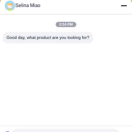
Selina Miao
送りなさい
2:54 PM
Good day, what product are you looking for?
Shanghai Tankii Alloy Material Co.,Ltd
east@tankii.com
86-21-56110178
1900 ムダンジアン道路,バオ
シャン地区, 201999,上海,中
国
中国の良質 銅ニッケル合金線 製造者。版権の© 2026 Shanghai Tankii Alloy
Material Co.,Ltd . 複製権所有。