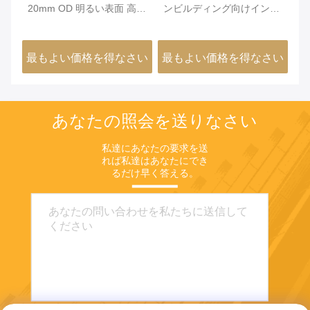
付
20mm OD 明るい表面 高次
ンビルディング向けインバ
え
元安定性 FeNi36合金精密
ー36ニッケル鉄合金チュー
合
管
ブ（最小外径0.2mm、光沢
用
さい
最もよい価格を得なさい
最もよい価格を得なさい
最
面）
あなたの照会を送りなさい
私達にあなたの要求を送
れば私達はあなたにでき
るだけ早く答える。