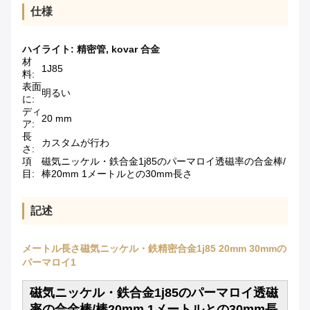
仕様
ハイライト:
精密管
,
kovar 合金
材
1J85
料:
表面
明るい
に:
ディ
20 mm
ア:
長
カスタムが行わ
さ:
項
磁気ニッケル・鉄合金1j85のパーマロイ透磁率の合金棒/
目:
棒20mm 1メートルとの30mm長さ
記述
メートル長さ磁気ニッケル・鉄精密合金1j85 20mm 30mmの
パーマロイ1
磁気ニッケル・鉄合金1j85のパーマロイ透磁
率の合金棒/棒20mm 1メートルとの30mm長