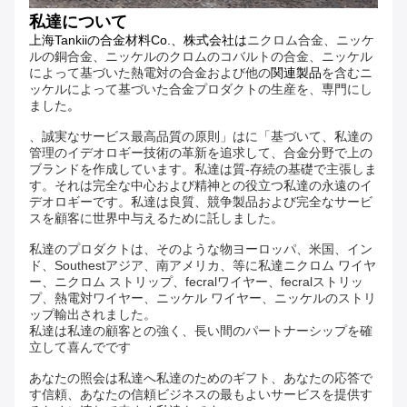
私達について
上海Tankiiの合金材料Co.、株式会社は
ニクロム合金、ニッケ
ルの銅合金、ニッケルのクロムのコバルトの合金、ニッケル
によって基づいた熱電対の合金および他の
関連製品
を含むニ
ッケルによって基づいた合金プロダクトの生産を、専門にし
ました
。
、誠実なサービス最高品質の原則」はに「基づいて、私達の
管理のイデオロギー技術の革新を追求して、合金分野で上の
ブランドを作成しています。私達は質-存続の基礎で主張しま
す。それは完全な中心および精神との役立つ私達の永遠のイ
デオロギーです。私達は良質、競争製品および完全なサービ
スを顧客に世界中与えるために託しました。
私達のプロダクトは、そのような物ヨーロッパ、米国、イン
ド、Southestアジア、南アメリカ、等に私達ニクロム ワイヤ
ー、ニクロム ストリップ、fecralワイヤー、fecralストリッ
プ、熱電対ワイヤー、ニッケル ワイヤー、ニッケルのストリ
ップ輸出されました。
私達は私達の顧客との強く、長い間のパートナーシップを確
立して喜んでです
あなたの照会は私達へ私達のためのギフト、あなたの応答で
す信頼、あなたの信頼ビジネスの最もよいサービスを提供す