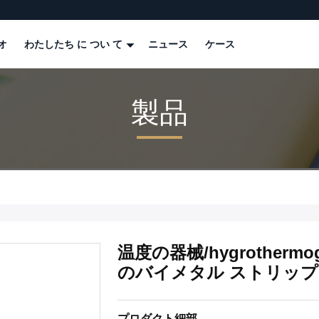
オ
わたしたち に つい て
ニュース
ケース
製品
温度の器械/hygrother
のバイメタル ストリップ 5
プロダクト細部