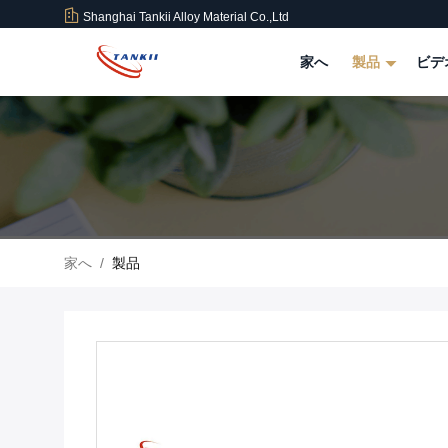
Shanghai Tankii Alloy Material Co.,Ltd
家へ
製品
ビデ
家へ
/
製品