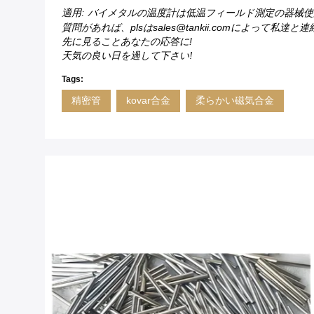
適用: バイメタルの温度計は低温フィールド測定の器械使用
質問があれば、plsはsales@tankii.comによって私達と
先に見ることあなたの応答に!
天気の良い日を過して下さい!
Tags:
精密管
kovar合金
柔らかい磁気合金