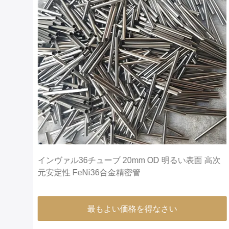
銅線
インヴァル36チューブ 20mm OD 明るい表面 高次
元安定性 FeNi36合金精密管
最もよい価格を得なさい