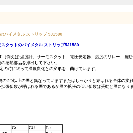
トのバイメタル ストリップ 5J1580
タットのバイメタル ストリップ5J1580
す（例えば:温度計、サーモスタット、電圧安定器、温度のリレー、自
他の感熱部品を排出して下さい。
特定の時に終って温度変化との変形を、曲げています。
属の2つ以上の層と異なっていますまたはしっかりと結ばれる全体の接
い拡張係数が呼ばれる層であるか層の拡張の低い係数は受動と層になり
Cr
CU
Fe