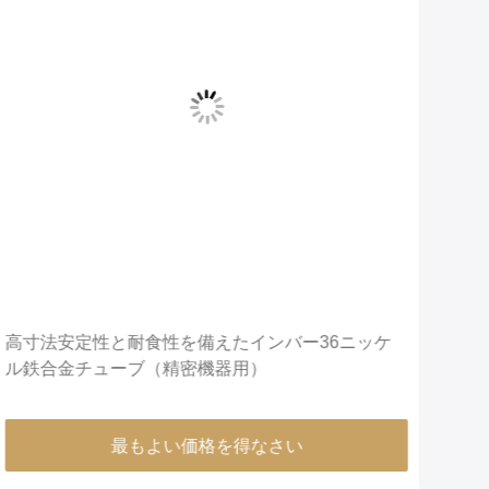
高寸法安定性と耐食性を備えたインバー36ニッケ
精密
ル鉄合金チューブ（精密機器用）
レス
最もよい価格を得なさい