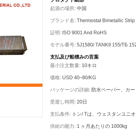
起源の場所:
中国
ブランド名:
Thermostat Bimetallic Strip
証明:
ISO 9001 And RoHS
モデル番号:
5J1580/ TANKII 155/ТБ 15
支払及び船積みの言葉
最小注文数量:
10キロ
価格:
USD 40~80/KG
パッケージの詳細:
防水ペーパー、カー
受渡し時間:
20日
支払条件:
トン/ Tは、ウェスタンユニ
供給の能力:
1 ヶ月あたりの 1000kg