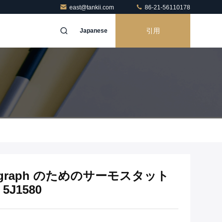
east@tankii.com
86-21-56110178
引用
Japanese
mograph のためのサーモスタット
J1580