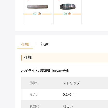
仕様
記述
仕様
ハイライト:
精密管
,
kovar 合金
形状:
ストリップ
厚さ:
0.1~2mm
表面に:
明るい