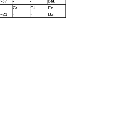
~37
-
-
Bal.
Cr
CU
Fe
~21
-
-
Bal.