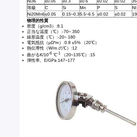
Ni36
≤0.05
≤0.3
≤0.6
≤0.02
≤0.02
35
等級
C
Si
Mn
P
S
NI
Ni20Mn6
≤0.05
0.15~0.3
5.5~6.5
≤0.02
≤0.02
19
物理的性質
密度（g/cm3）:8.1
正当な温度（℃）:-70~ 350
線形温度（℃）:-20~ 180
電気抵抗（μΩ*m）:0.8 ±5% （20℃）
熱伝導性（W/m.の℃）:12
-6
-1
曲がるK/10
℃
（20~135℃）:15
弾性率、E/GPa 147~177