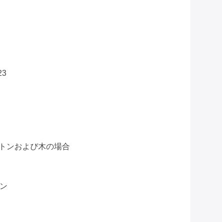
23
トンおよび木の場合
オン