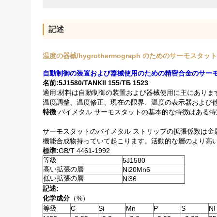
記述
温度の器械/hygrothermograph のためのサーモスタッ
自動制御の装置および器械使用のための精密合金のサーモス
名前:5J1580/TANKII 155
/
ТБ 1523
適用:材料は自動制御の装置および器械使用に主にありま
温度調整、温度修正、現在の限界、温度の表示器および
特徴
:バイメタル サーモスタットの基本的な特徴はある
サーモスタットのバイメタル ストリップの拡張係数は金
機能合成物持っていて起こります。活動的な層のより高
標準:
GB/T 4461-1992
等級
5J1580
高い拡張の層
Ni20Mn6
低い拡張の層
Ni36
記述:
化学成分
（%）
等級
C
Si
Mn
P
S
NI