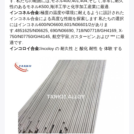
す. 私たちの範囲には,モネル400,401,404,そして,非常に耐久
性のあるモネルK500,海洋工学と化学加工産業に最適.
インコネル合金:
極度の温度や環境に耐えるように設計された
インコネル合金による高度な性能を探索します.私たちの選択
にはインコネル600/NO6600,601/N06601/2がありま
す.4851625/N06625, 690/N06690, 718/N07718/GH4169, X-
750/N07750/GH4145, 航空宇宙,ガスタービン,および *** に最
適です.
インコロイ合金:
Incoloy の 耐久性 と 酸化 耐性 を 体験 する