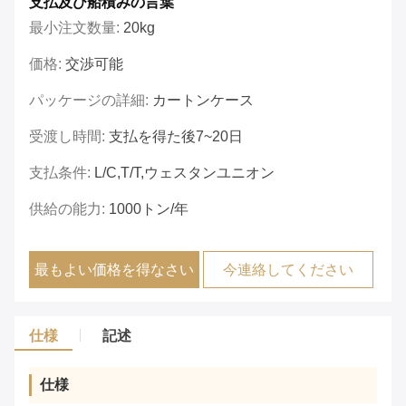
支払及び船積みの言葉
最小注文数量:
20kg
価格:
交渉可能
パッケージの詳細:
カートンケース
受渡し時間:
支払を得た後7~20日
支払条件:
L/C,T/T,ウェスタンユニオン
供給の能力:
1000トン/年
最もよい価格を得なさい
今連絡してください
仕様
記述
仕様