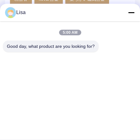
Lisa
同じようなプロダクト
5:00 AM
Good day, what product are you looking for?
インヴァル36チューブ
高次元安定性を持つグリー
高
付
20mm OD 明るい表面 高次
ンビルディング向けインバ
え
元安定性 FeNi36合金精密
ー36ニッケル鉄合金チュー
合
管
ブ（最小外径0.2mm、光沢
用
さい
最もよい価格を得なさい
最もよい価格を得なさい
最
面）