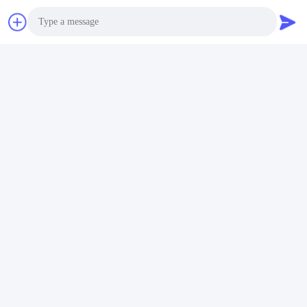
あなたの照会を送りなさい
私達にあなたの要求を送
れば私達はあなたにでき
るだけ早く答える。
Photo
Video Call
Audio Call
送りなさい