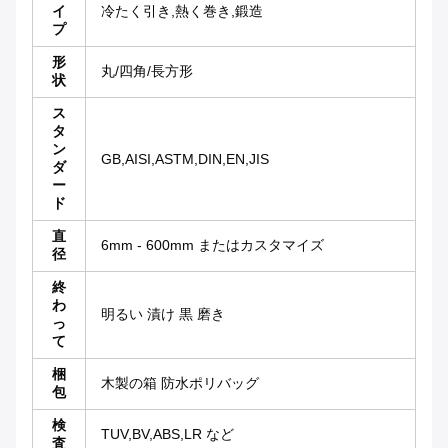
イ
冷たく引き,熱く巻き,鍛造
プ
形
丸/四角/長方形
状
ス
タ
ン
GB,AISI,ASTM,DIN,EN,JIS
ダ
ー
ド
直
6mm - 600mm またはカスタマイズ
径
終
わ
明るい 漬け 黒 磨き
っ
て
梱
木製の箱 防水ポリバッグ
包
検
TUV,BV,ABS,LR など
査