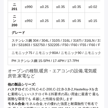
ニ
≥990
≤0.25
≤0.35
≤0.35
≤0.02
/
201
ニ
ン
≥992
≤0.25
≤0.35
≤0.35
≤0.15
/
200
グレード
ステンレス鋼 304 / 304L / 310S / 316L / 316Ti / 316LN / 317L / 9
19 / S31803 / S32750 / S32205 / F50 / F60 / F55 / F60 / F61
ニモニック75 / ニモニック80A / ニモニック90 / ニモニック105 / 
PH ステンレス鋼 15-5PH / 17-4PH / 17-7PH
オーブンの種類,暖房・エアコンの設備,電気暖
房管,家電など
他の製品シリーズ:
ハステロイ:
C-276,C-4,C-200,C-22,B-3,B-2,Hastelloy-Xを含
む素晴らしいハステロイR-135要求の高い用途に最適で 最も
困難な環境でも 卓越した性能を提供します
モネル合金:
モネル合金,その優れた強度と耐腐蝕性で有名で