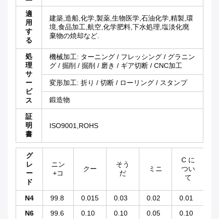
適
建築,造船,化学,製薬,生物医学,石油化学,精製,環
用
境,食品加工,航空,化学肥料,下水処理,塩淡化廃
す
棄物の焼却など.
る
処
機械加工: ターニング / フレッシング / グラニン
理
グ / 掘削 / 掘削 / 磨き / ギア切断 / CNC加工
サ
ー
変形加工: 折り / 切断 / ローリング / スタンプ
ビ
鍛造物
ス
証
明
ISO9001,ROHS
書
グ
C に
レ
ニン
そう
クー
ミニ
つい
塩
ー
+コ
だ
て
ド
N4
99.8
0.015
0.03
0.02
0.01
0.
N6
99.6
0.10
0.10
0.05
0.10
0.