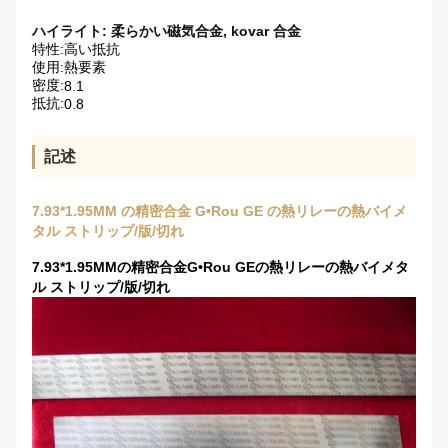
ハイライト:
柔らかい磁気合金
,
kovar 合金
特性:
高い抵抗
使用:
熱要素
密度:
8.1
抵抗:
0.8
記述
7.93*1.95MM の精密合金 G•Rou GE の熱リレーの熱バイメ
タル ストリップ/版/切れ
7.93*1.95MMの精密合金G•Rou GEの熱リレーの熱バイメタ
ル ストリップ/版/切れ