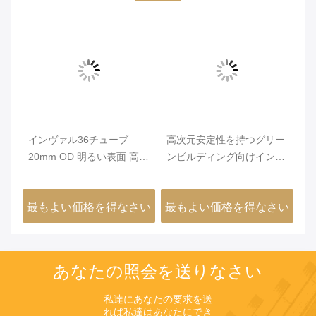
インヴァル36チューブ
高次元安定性を持つグリー
高
付
20mm OD 明るい表面 高次
ンビルディング向けインバ
え
元安定性 FeNi36合金精密
ー36ニッケル鉄合金チュー
合
管
ブ（最小外径0.2mm、光沢
用
さい
最もよい価格を得なさい
最もよい価格を得なさい
最
面）
あなたの照会を送りなさい
私達にあなたの要求を送
れば私達はあなたにでき