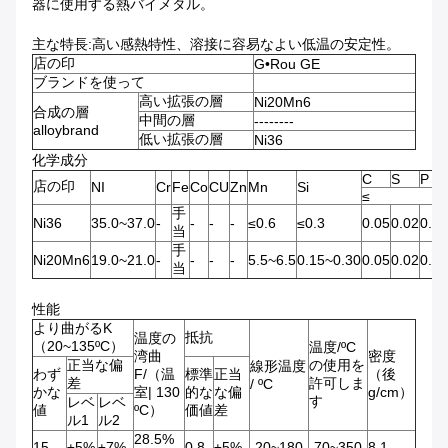
器に使用する熱バイメタル。
主な特長:高い感熱特性、溶接に容易なよい低温の安定性。
店の印
G•Rou GE
ブランドを使って
高い拡張の層
Ni20Mn6
合成の層
中間の層
--------
alloybrand
低い拡張の層
Ni36
化学成分
C
S
P
店の印
NI
Cr
Fe
Co
CU
Zn
Mn
Si
≤
手
Ni36
35.0~37.0
-
-
-
-
≤0.6
≤0.3
0.05
0.02
0.02
当
手
Ni20Mn6
19.0~21.0
-
-
-
-
5.5~6.5
0.15~0.30
0.05
0.02
0.02
当
性能
より曲がるK
抵抗
温度の
（20~135ºC）
温度/ºC
湾曲
密度
正当な偏
の使用を
線形温度
わず
F/（温
標準
正当
（後
差
許可しま
/ ºC
かな
室| 130
的な
な偏
g/cm）
す
レベ
レベ
値
ºC）
価値
差
ル1
ル2
28.5%
15
±5%
±7%
0.8
±5%
-20~180
-70~350
8.1