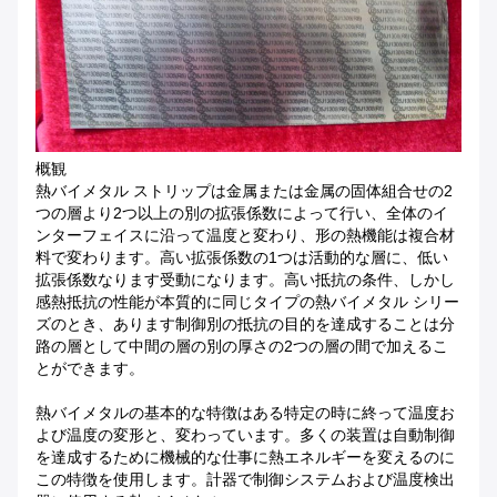
概観
熱バイメタル ストリップは金属または金属の固体組合せの2
つの層より2つ以上の別の拡張係数によって行い、全体のイ
ンターフェイスに沿って温度と変わり、形の熱機能は複合材
料で変わります。高い拡張係数の1つは活動的な層に、低い
拡張係数なります受動になります。高い抵抗の条件、しかし
感熱抵抗の性能が本質的に同じタイプの熱バイメタル シリー
ズのとき、あります制御別の抵抗の目的を達成することは分
路の層として中間の層の別の厚さの2つの層の間で加えるこ
とができます。
熱バイメタルの基本的な特徴はある特定の時に終って温度お
よび温度の変形と、変わっています。多くの装置は自動制御
を達成するために機械的な仕事に熱エネルギーを変えるのに
この特徴を使用します。計器で制御システムおよび温度検出