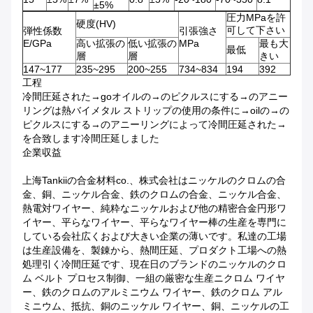
±5%
圧力MPaを許
硬度(HV)
可して下さい
弾性係数
引張強さ
E/GPa
高い拡張の
低い拡張の
MPa
最も大
最低
層
層
きい
147~177
235~295
200~255
734~834
194
392
工程
冷間圧延された→goオイルの→のピクルスにする→のアニー
リングは熱バイメタル ストリップの使用の条件に→oilの→の
ピクルスにする→のアニーリングによって冷間圧延された→
を合致します冷間圧延しました
企業収益
上海Tankiiの合金材料co.、株式会社はニッケルのクロムの合
金、銅、ニッケル合金、鉄のクロムの合金、ニッケル合金、
熱電対ワイヤー、純粋なニッケルおよび他の精密合金円形ワ
イヤー、平らなワイヤー、平らなワイヤー棒の生産を専門に
している会社広くおよび大きい企業の薄いです。私達の工場
は生産設備を、製錬から、熱間圧延、プロダクト工場への熱
処理引く冷間圧延です、現在日のブランドのニッケルのクロ
ム ベルト プロセス制御、一組の厳密な生産ニクロム ワイヤ
ー、鉄のクロムのアルミニウム ワイヤー、鉄のクロム アル
ミニウム、抵抗、銅のニッケル ワイヤー、銅、ニッケルの工