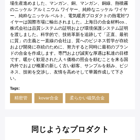
場生産進めました、マンガン、銅、マンガン、銅線、熱噴霧
のニッケル アルミニウム ワイヤー、純粋なニッケル ワイヤ
ー、純粋なニッケル ベルト、電気暖房プロダクトの熱電対ワ
イヤーは国際市場に輸出されました。上海日の合金材料co.、
株式会社は品質システムの証明および環境保護システム証明
を渡しました。科学的で、技術革新を追跡して「正直、最初
に質」の主義と一直線の会社は、質へのビジネス哲学が存続
および開発に存続のために、努力すると同時に最初のブラン
ドの合金を作成します。専門および誠実な厚遇は私達の目標
です。暖かく歓迎された人々価格の照会を頼むことを来る国
内外でおよび概要の新しく古い顧客、サンプルを頼み、ビジ
ネス、技術を交渉し、友情を高めそして華麗作成して下さ
い。
Tags:
精密管
kovar合金
柔らかい磁気合金
同じようなプロダクト