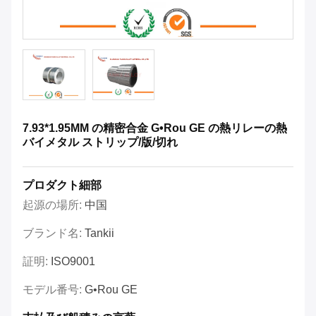
7.93*1.95MM の精密合金 G•Rou GE の熱リレーの熱
バイメタル ストリップ/版/切れ
プロダクト細部
起源の場所:
中国
ブランド名:
Tankii
証明:
ISO9001
モデル番号:
G•Rou GE