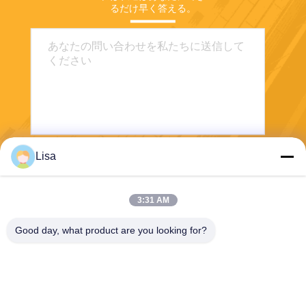
るだけ早く答える。
Lisa
送りなさい
3:31 AM
Good day, what product are you looking for?
Shanghai Tankii Alloy Material Co.,Ltd
east@tankii.com