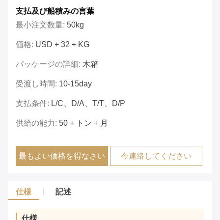
支払及び船積みの言葉
最小注文数量:
50kg
価格:
USD + 32 + KG
パッケージの詳細:
木箱
受渡し時間:
10-15day
支払条件:
L/C、D/A、T/T、D/P
供給の能力:
50 + トン + 月
最もよい価格を得なさい
今連絡してください
仕様
記述
仕様