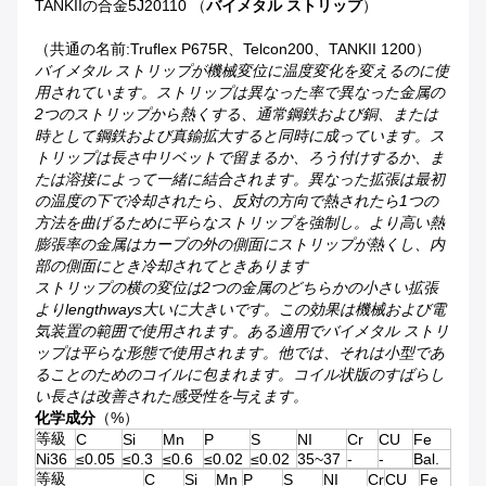
TANKIIの合金5J20110 （
バイメタル ストリップ
）
（共通の名前:Truflex P675R、Telcon200、TANKII 1200）
バイメタル ストリップが機械変位に温度変化を変えるのに使
用されています。ストリップは異なった率で異なった金属の
2つのストリップから熱くする、通常鋼鉄および銅、または
時として鋼鉄および真鍮拡大すると同時に成っています。ス
トリップは長さ中リベットで留まるか、ろう付けするか、ま
たは溶接によって一緒に結合されます。異なった拡張は最初
の温度の下で冷却されたら、反対の方向で熱されたら1つの
方法を曲げるために平らなストリップを強制し。より高い熱
膨張率の金属はカーブの外の側面にストリップが熱くし、内
部の側面にとき冷却されてときあります
ストリップの横の変位は2つの金属のどちらかの小さい拡張
よりlengthways大いに大きいです。この効果は機械および電
気装置の範囲で使用されます。ある適用でバイメタル ストリ
ップは平らな形態で使用されます。他では、それは小型であ
ることのためのコイルに包まれます。コイル状版のすばらし
い長さは改善された感受性を与えます。
化学成分
（%）
等級
C
Si
Mn
P
S
NI
Cr
CU
Fe
Ni36
≤0.05
≤0.3
≤0.6
≤0.02
≤0.02
35~37
-
-
Bal.
等級
C
Si
Mn
P
S
NI
Cr
CU
Fe