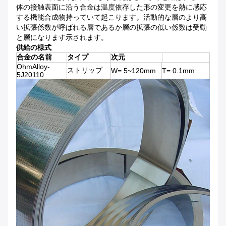
体の接触表面に沿う合金は温度依存した形の変更を熱に感応
する機能合成物持っていて起こります。活動的な層のより高
い拡張係数が呼ばれる層であるか層の拡張の低い係数は受動
と層になります示されます。
供給の様式
合金の名前
タイプ
次元
OhmAlloy-
ストリップ
W= 5~120mm
T= 0.1mm
5J20110