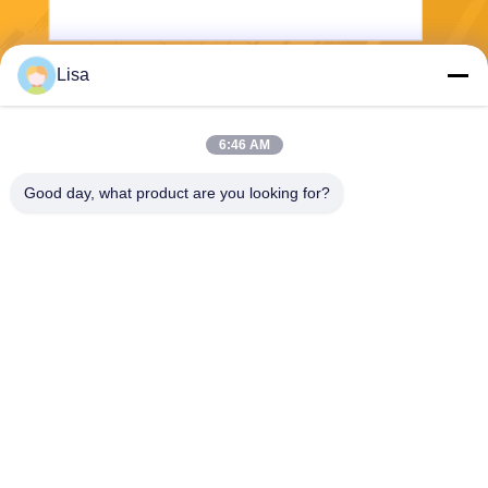
Lisa
送りなさい
6:46 AM
Good day, what product are you looking for?
Shanghai Tankii Alloy Material Co.,Ltd
east@tankii.com
86-21-56110178
1900 ムダンジアン道路,バオ
シャン地区, 201999,上海,中
国