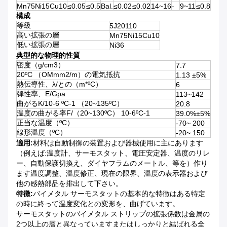
Mn75Ni15Cu10
≤0.05
≤0.5
Bal.
≤0.02
≤0.02
14~16
-
9~11
≤0.8
構成
等級
5J20110
高い拡張の層
Mn75Ni15Cu10
低い拡張の層
Ni36
典型的な物理的性質
密度（g/cm3）
7.7
20ºC （OMmm2/m）の電気抵抗
1.13 ±5%
熱伝導性、λ/との（m*ºC）
6
弾性率、E/Gpa
113~142
曲がるK/10-6 ºC-1 （20~135ºC）
20.8
温度の曲がる率F/（20~130ºC） 10-6ºC-1
39.0%±5%
正当な温度（ºC）
-70~ 200
線形温度（ºC）
-20~ 150
適用:
材料は自動制御の装置および器械使用に主にあります
（例えば:温度計、サーモスタット、電圧安定器、温度のリレ
ー、自動保護切換え、ダイヤフラムのメートル、等を）作り
ます温度調整、温度修正、現在の限界、温度の表示器および
他の感熱部品を排出して下さい。
特徴:
バイメタル サーモスタットの基本的な特徴はある特定
の時に終って温度変化との変形を、曲げています。
サーモスタットのバイメタル ストリップの拡張係数は金属の
2つ以上の層と異なっていますまたはしっかりと結ばれる全