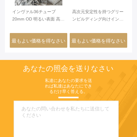
インヴァル36チューブ
高次元安定性を持つグリー
高
付
20mm OD 明るい表面 高次
ンビルディング向けインバ
え
元安定性 FeNi36合金精密
ー36ニッケル鉄合金チュー
合
管
ブ（最小外径0.2mm、光沢
用
さい
最もよい価格を得なさい
最もよい価格を得なさい
最
面）
あなたの照会を送りなさい
私達にあなたの要求を送
れば私達はあなたにでき
るだけ早く答える。