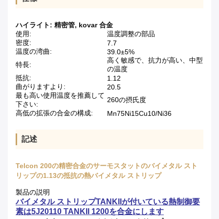
ハイライト:
精密管
,
kovar 合金
使用:
温度調整の部品
密度:
7.7
温度の湾曲:
39.0±5%
高く敏感で、抗力が高い、中型
特長:
の温度
抵抗:
1.12
曲がりますより:
20.5
最も高い使用温度を推薦して
260の摂氏度
下さい:
高低の拡張の合金の構成:
Mn75Ni15Cu10/Ni36
記述
Telcon 200の精密合金のサーモスタットのバイメタル スト
リップの1.13の抵抗の熱バイメタル ストリップ
製品の説明
バイメタル ストリップTANKIIが付いている熱制御要
素は5J20110 TANKII 1200を合金にします