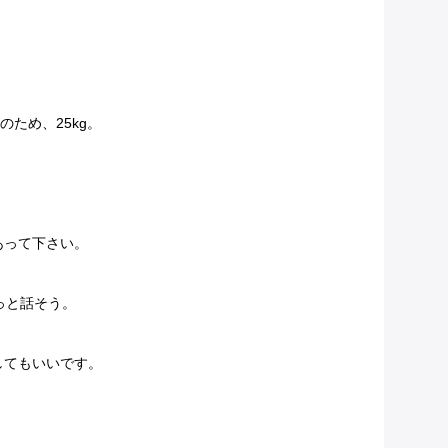
ため、25kg。
あって下さい。
っと話そう。
してもいいです。