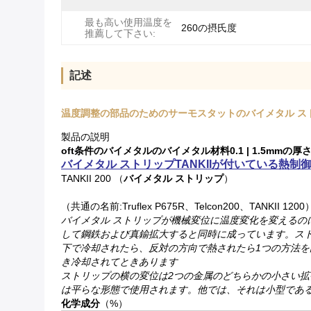
最も高い使用温度を
260の摂氏度
推薦して下さい:
記述
温度調整の部品のためのサーモスタットのバイメタル ス
製品の説明
oft条件のバイメタルのバイメタル材料0.1 | 1.5mmの厚さ7
バイメタル ストリップTANKIIが付いている熱制御要素は
TANKII 200 （
バイメタル ストリップ
）
（共通の名前:Truflex P675R、Telcon200、TANKII 1200
バイメタル ストリップが機械変位に温度変化を変えるの
して鋼鉄および真鍮拡大すると同時に成っています。ス
下で冷却されたら、反対の方向で熱されたら1つの方法
き冷却されてときあります
ストリップの横の変位は2つの金属のどちらかの小さい拡張
は平らな形態で使用されます。他では、それは小型であ
化学成分
（%）