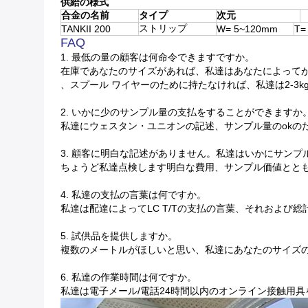
供給の様式
合金の名前
タイプ
次元
ストリップ
TANKII 200
W= 5~120mm
T=
FAQ
1. 最低の量の顧客は何命令できますですか。
在庫であなたのサイズがあれば、私達はあなたによって
、スプール ワイヤーのために持たなければ、私達は2-3k
2. いかに少のサンプル量の支払をすることができますか
私達にウェスタン・ユニオンの記述、サンプル量のokの
3. 顧客に明白な記述がありません。私達はいかにサン
ちょうど私達点検します明白な費用、サンプル価値とと
4. 私達の支払の言葉は何ですか。
私達は配達によってLC T/Tの支払の言葉、それおよ
5. 試供品を提供しますか。
複数のメートルがほしいと思い、私達にあなたのサイズ
6. 私達の作業時間は何ですか。
私達は電子メール/電話24時間以内のオンライン接触用