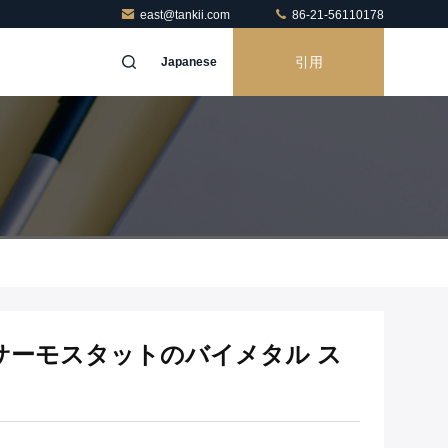
east@tankii.com
86-21-56110178
引用
Japanese
サーモスタットのバイメタル ス