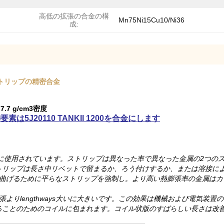
高低の拡張の合金の構
Mn75Ni15Cu10/Ni36
成:
トリップの精密合金
.7 g/cm3密度
5J20110 TANKII 1200を合金にします
）
に使用されています。ストリップは異なった率で異なった金属の2つの
トリップは長さ中リベットで留まるか、ろう付けするか、または溶接に
を曲げるために平らなストリップを強制し。より高い熱膨張率の金属はカ
よりlengthways大いに大きいです。この効果は機械および電気装
ることのためのコイルに包まれます。コイル状版のすばらしい長さは改