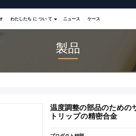
オ
わたしたち に つい て
ニュース
ケース
製品
温度調整の部品のための
トリップの精密合金
プロダクト細部