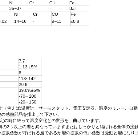
NI
Cr
CU
Fe
2
35~37
-
-
Bal.
NI
Cr
CU
Fe
0.02
14~16
-
9~11
≤0.8
7.7
1.13 ±5%
6
113~142
20.8
39.0%±5%
-70~ 200
-20~ 150
す（例えば:温度計、サーモスタット、電圧安定器、温度のリレー、自
他の感熱部品を排出して下さい。
特定の時に終って温度変化との変形を、曲げています。
属の2つ以上の層と異なっていますまたはしっかりと結ばれる全体の接
い拡張係数が呼ばれる層であるか層の拡張の低い係数は受動と層になり