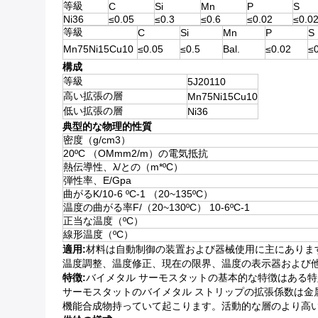
等級
C
Si
Mn
P
S
Ni36
≤0.05
≤0.3
≤0.6
≤0.02
≤0.0
等級
C
Si
Mn
P
S
Mn75Ni15Cu10
≤0.05
≤0.5
Bal.
≤0.02
≤
構成
等級
5J20110
高い拡張の層
Mn75Ni15Cu10
低い拡張の層
Ni36
典型的な物理的性質
密度（g/cm3）
20ºC （OMmm2/m）の電気抵抗
熱伝導性、λ/との（m*ºC）
弾性率、E/Gpa
曲がるK/10-6 ºC-1 （20~135ºC）
温度の曲がる率F/（20~130ºC） 10-6ºC-1
正当な温度（ºC）
線形温度（ºC）
適用:
材料は自動制御の装置および器械使用に主にありま
温度調整、温度修正、現在の限界、温度の表示器および
特徴:
バイメタル サーモスタットの基本的な特徴はある
サーモスタットのバイメタル ストリップの拡張係数は金
機能合成物持っていて起こります。活動的な層のより高