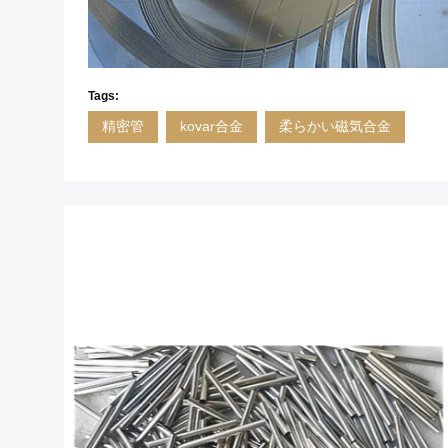
Tags:
精密管
kovar合金
柔らかい磁気合金