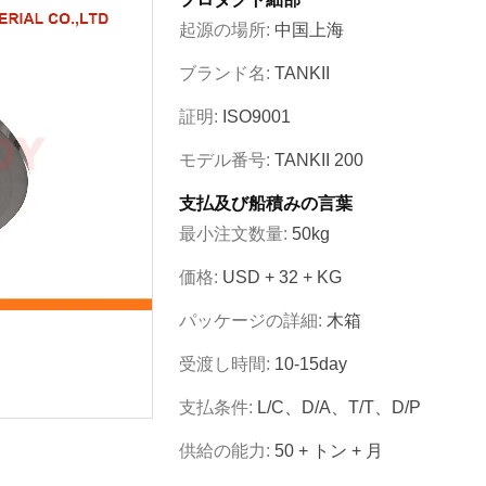
起源の場所:
中国上海
ブランド名:
TANKII
証明:
ISO9001
モデル番号:
TANKII 200
支払及び船積みの言葉
最小注文数量:
50kg
価格:
USD + 32 + KG
パッケージの詳細:
木箱
受渡し時間:
10-15day
支払条件:
L/C、D/A、T/T、D/P
供給の能力:
50 + トン + 月