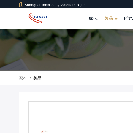
Shanghai Tankii Alloy Material Co.,Ltd
家へ
製品
ビデ
家へ
/
製品